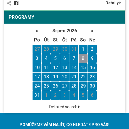
Detaily
PROGRAMY
«
Srpen 2026
»
Po
Út
St
Čt
Pá
So
Ne
27
28
29
30
31
1
2
3
4
5
6
7
8
9
10
11
12
13
14
15
16
17
18
19
20
21
22
23
24
25
26
27
28
29
30
31
1
2
3
4
5
6
Detailed search
POMŮŽEME VÁM NAJÍT, CO HLEDÁTE PRO VÁS!