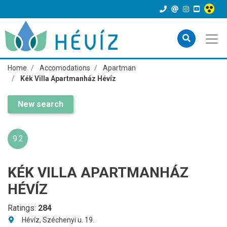
Home
Accomodations
Apartman
Kék Villa Apartmanház Hévíz
New search
9.2
KÉK VILLA APARTMANHÁZ
HÉVÍZ
Ratings:
284
Hévíz, Széchenyi u. 19.