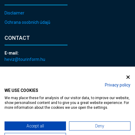
Disclaimer
Ochrana osobních údajů
CONTACT
E-mail:
heviz@tourinform.hu
Phone:
+36 83 540 131
Privacy policy
WE USE COOKIES
We may place these for analysis of our visitor data, to improve our website,
show personalised content and to give you a great website experience. For
more information about the cookies we use open the settings.
Accessible web page
| Copyright © 2024 Municipality of Hévíz, Designed by
Accept all
Deny
MediaGum
|
Cookie renewals
|
Sitemap