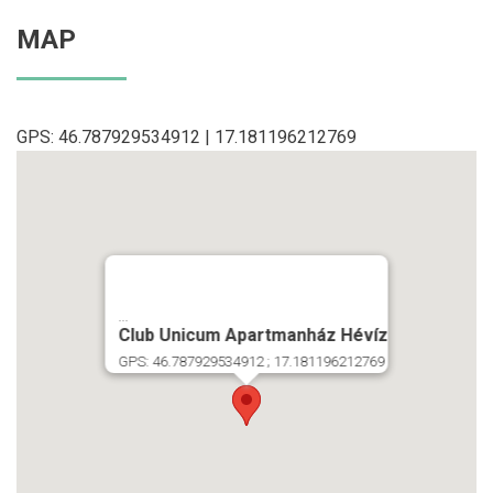
MAP
GPS: 46.787929534912 | 17.181196212769
...
Club Unicum Apartmanház Hévíz
GPS: 46.787929534912 ; 17.181196212769