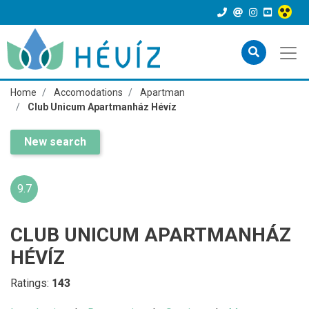
Home
Accomodations
Apartman
Club Unicum Apartmanház Hévíz
New search
9.7
CLUB UNICUM APARTMANHÁZ
HÉVÍZ
Ratings:
143