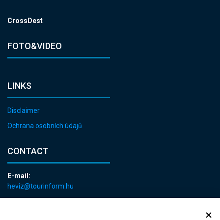
CrossDest
FOTO&VIDEO
LINKS
Disclaimer
Ochrana osobních údajů
CONTACT
E-mail:
heviz@tourinform.hu
Phone:
+36 83 540 131