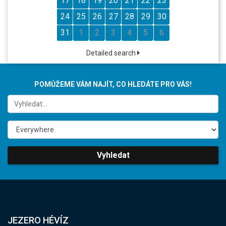
17
18
19
20
21
22
23
24
25
26
27
28
29
30
31
1
2
3
4
5
6
Detailed search
POMŮŽEME VÁM NAJÍT, CO HLEDÁTE PRO VÁS!
Vyhledat
JEZERO HÉVÍZ