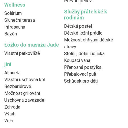
Převod peněz
Wellness
Služby přátelské k
Solárium
rodinám
Sluneční terasa
Dětská postel
Infrasauna
Dětské ložní prádlo
Bazén
Možnost ohřívání dětské
Łóżko do masażu Jade
stravy
Vlastní parkoviště
Stolní jídelní židlička
Koupací vana
jiní
Přenosná postýlka
Altánek
Přebalovací pult
Vlastní úschovna kol
Schůdek pro děti
Bezbariérové
Možnost grilování
Úschovna zavazadel
Zahrada
Výtah
WiFi