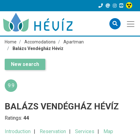
Home
Accomodations
Apartman
Balázs Vendégház Hévíz
New search
9.9
BALÁZS VENDÉGHÁZ HÉVÍZ
Ratings:
44
Introduction
Reservation
Services
Map