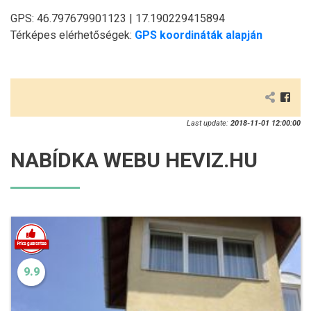
GPS: 46.797679901123 | 17.190229415894
Térképes elérhetőségek:
GPS koordináták alapján
Last update:
2018-11-01 12:00:00
NABÍDKA WEBU HEVIZ.HU
9.9