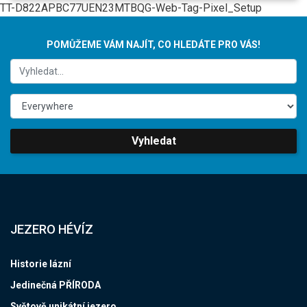
TT-D822APBC77UEN23MTBQG-Web-Tag-Pixel_Setup
POMŮŽEME VÁM NAJÍT, CO HLEDÁTE PRO VÁS!
Vyhledat
JEZERO HÉVÍZ
Historie lázní
Jedinečná PŘÍRODA
Světově unikátní jezero