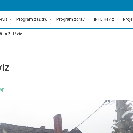
évíz
Program zážitků
Program zdraví
INFO Hévíz
Proj
illa 2 Hévíz
VÍZ
ap