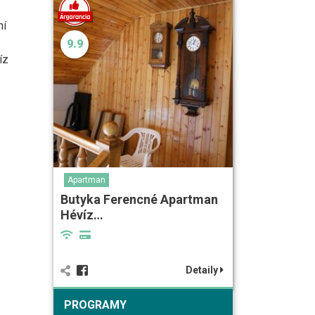
ní
9.9
íz
Apartman
Butyka Ferencné Apartman
Hévíz…
Detaily
PROGRAMY