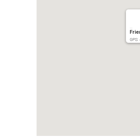
...
Frie
GPS: 