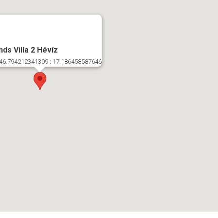
nds Villa 2 Hévíz
46.794212341309 ; 17.186458587646