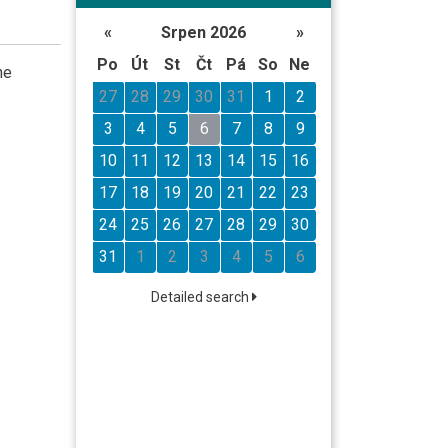
«
Srpen 2026
»
Po
Út
St
Čt
Pá
So
Ne
he
27
28
29
30
31
1
2
3
4
5
6
7
8
9
10
11
12
13
14
15
16
17
18
19
20
21
22
23
24
25
26
27
28
29
30
31
1
2
3
4
5
6
Detailed search