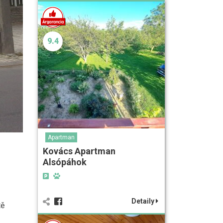
9.4
Apartman
Kovács Apartman
Alsópáhok
Detaily
tě