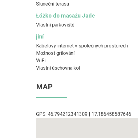
Sluneční terasa
Łóżko do masażu Jade
Vlastní parkoviště
jiní
Kabelový internet v společných prostorech
Možnost grilování
WiFi
Vlastní úschovna kol
MAP
GPS: 46.794212341309 | 17.186458587646