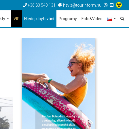
+36 83 540 131
heviz@tourinform.hu
ekty
VIP
Hledej ubytování
Programy
Foto&Video