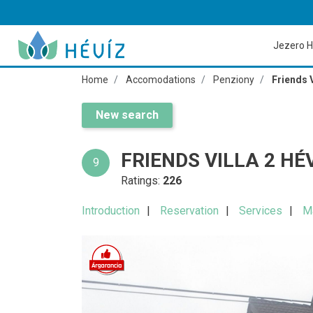
Jezero H
Home
Accomodations
Penziony
Friends V
New search
FRIENDS VILLA 2 HÉ
9
Ratings:
226
Introduction
Reservation
Services
M