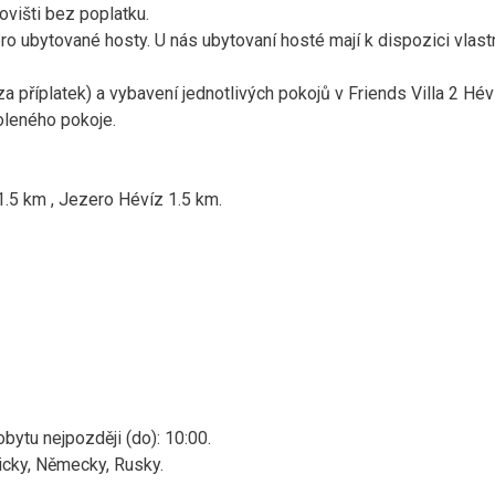
višti bez poplatku.
pro ubytované hosty. U nás ubytovaní hosté mají k dispozici vlast
příplatek) a vybavení jednotlivých pokojů v Friends Villa 2 Hév
oleného pokoje.
.5 km , Jezero Hévíz 1.5 km.
bytu nejpozději (do): 10:00.
licky, Německy, Rusky.