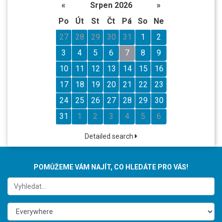
«
Srpen 2026
»
Po
Út
St
Čt
Pá
So
Ne
27
28
29
30
31
1
2
3
4
5
6
7
8
9
10
11
12
13
14
15
16
17
18
19
20
21
22
23
24
25
26
27
28
29
30
31
1
2
3
4
5
6
Detailed search
POMŮŽEME VÁM NAJÍT, CO HLEDÁTE PRO VÁS!