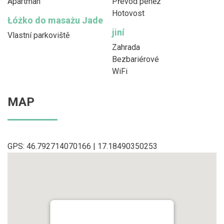
Apartman
Převod peněz
Hotovost
Łóżko do masażu Jade
jiní
Vlastní parkoviště
Zahrada
Bezbariérové
WiFi
MAP
GPS: 46.792714070166 | 17.18490350253