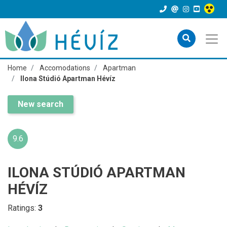
Home
Accomodations
Apartman
Ilona Stúdió Apartman Hévíz
New search
9.6
ILONA STÚDIÓ APARTMAN
HÉVÍZ
Ratings:
3