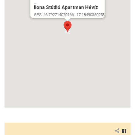
...
Ilona Stúdió Apartman Hévíz
GPS: 46.792714070166 ; 17.18490350253