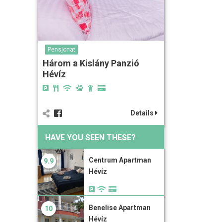
Pensjonat
Három a Kislány Panzió
Hévíz
Details
HAVE YOU SEEN THESE?
Centrum Apartman
9.9
Hévíz
Benelise Apartman
10
Hévíz