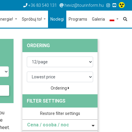
+36 83 540 131
heviz@tourinform.hu
nergie!
Spróbuj to!
Noclegi
Programs
Galeria
ORDERING
Ordering
FILTER SETTINGS
you
Restore filter settings
he
Cena / osoba / noc
heet.