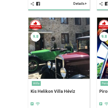
Details
9.8
9.8
Willa
Pens
Kis Helikon Villa Hévíz
Piro