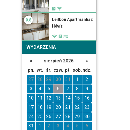
Leilbon Apartmanház
9.8
Hévíz
WYDARZENIA
«
sierpień 2026
»
pn.
wt.
śr.
czw.
pt.
sob.
ndz.
27
28
29
30
31
1
2
3
4
5
6
7
8
9
10
11
12
13
14
15
16
17
18
19
20
21
22
23
24
25
26
27
28
29
30
31
1
2
3
4
5
6