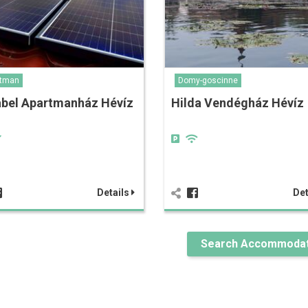
rtman
Domy-goscinne
abel Apartmanház Hévíz
Hilda Vendégház Hévíz
Details
Det
Search Accommodat