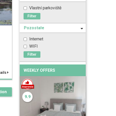
Vlastní parkoviště
Filter
Pozostałe
Internet
WIFI
Filter
WEEKLY OFFERS
ails
ion
9.9