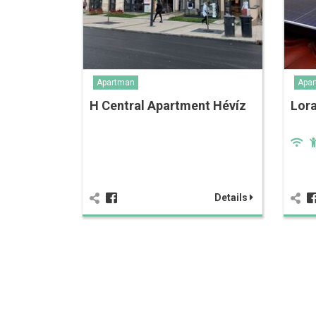
Apartman
Apa
H Central Apartment Hévíz
Lor
Details