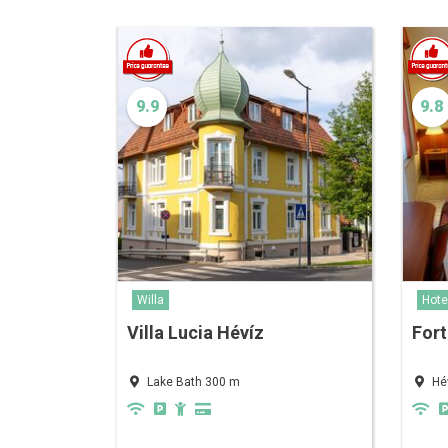
9.9
9.8
Willa
Hote
Villa Lucia Hévíz
Fort
Lake Bath 300 m
Hé