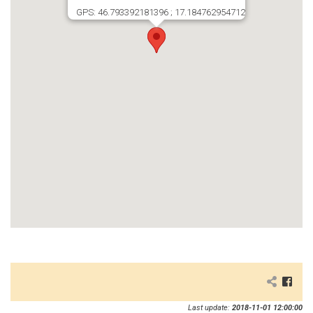
GPS: 46.793392181396 ; 17.184762954712
Last update:
2018-11-01 12:00:00