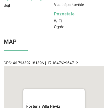
Vlastní parkoviště
Sejf
Pozostałe
WIFI
Ogród
MAP
GPS: 46.793392181396 | 17.184762954712
...
Fortuna Villa Hévíz