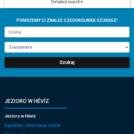
Detailed search
POMOŻEMY CI ZNALEĆ CZEGOKOLWIEK SZUKASZ!
Szukaj
JEZIORO W HÉVÍZ
Jezioro w Hévíz
Kąpielisko- informacja, cennik