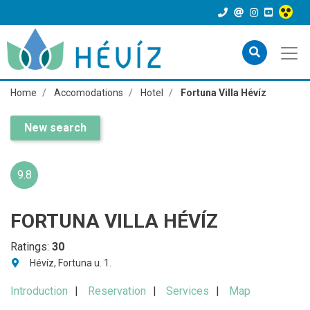
Home
Accomodations
Hotel
Fortuna Villa Hévíz
New search
9.8
FORTUNA VILLA HÉVÍZ
Ratings:
30
Hévíz, Fortuna u. 1.
Introduction
Reservation
Services
Map