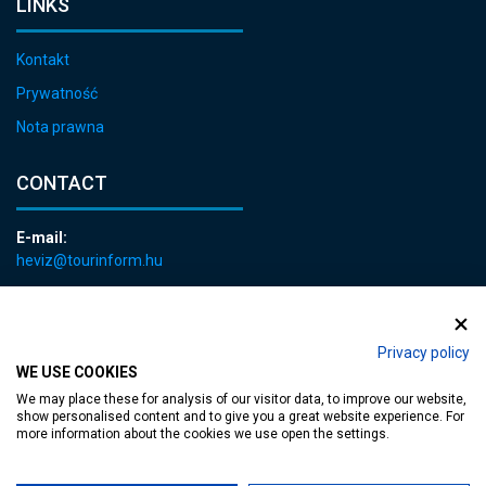
LINKS
Kontakt
Prywatność
Nota prawna
CONTACT
E-mail:
heviz@tourinform.hu
Phone:
+36 83 540 131
Privacy policy
WE USE COOKIES
We may place these for analysis of our visitor data, to improve our website,
show personalised content and to give you a great website experience. For
more information about the cookies we use open the settings.
Accessible web page
| Copyright © 2024 Municipality of Hévíz, Designed by