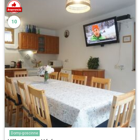
10
Domy-goscinne