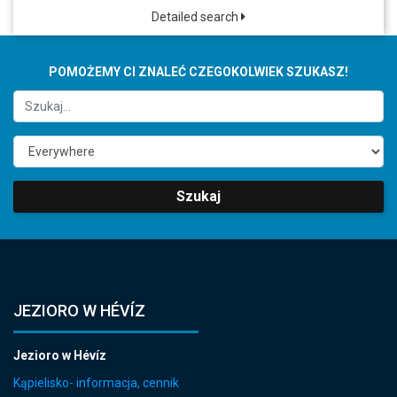
Detailed search
POMOŻEMY CI ZNALEĆ CZEGOKOLWIEK SZUKASZ!
Szukaj
JEZIORO W HÉVÍZ
Jezioro w Hévíz
Kąpielisko- informacja, cennik