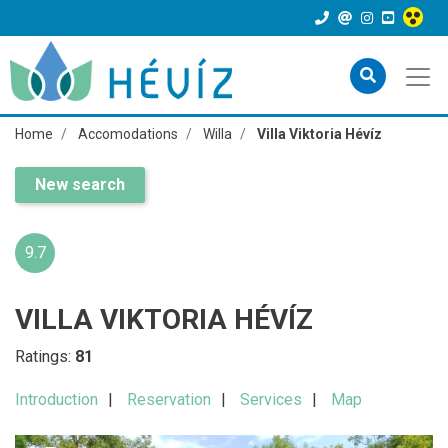
Home
Accomodations
Willa
Villa Viktoria Hévíz
New search
9.7
VILLA VIKTORIA HÉVÍZ
Ratings:
81
Introduction
Reservation
Services
Map