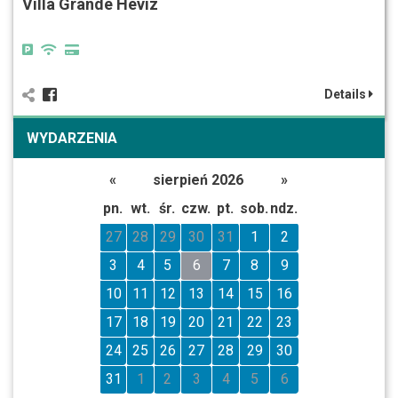
Villa Grande Hévíz
Details
WYDARZENIA
«
sierpień 2026
»
pn.
wt.
śr.
czw.
pt.
sob.
ndz.
27
28
29
30
31
1
2
3
4
5
6
7
8
9
10
11
12
13
14
15
16
17
18
19
20
21
22
23
24
25
26
27
28
29
30
31
1
2
3
4
5
6