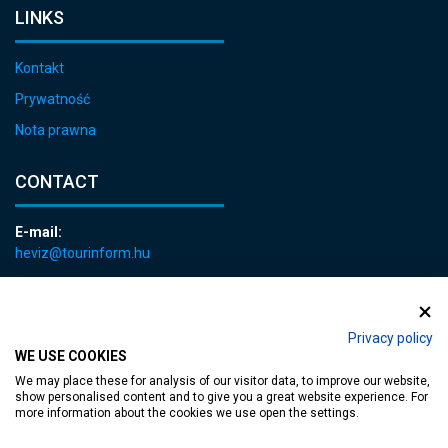
LINKS
Kontakt
Prywatność
Nota prawna
CONTACT
E-mail:
heviz@tourinform.hu
Phone:
+36 83 540 131
Privacy policy
WE USE COOKIES
We may place these for analysis of our visitor data, to improve our website,
show personalised content and to give you a great website experience. For
more information about the cookies we use open the settings.
Accessible web page
| Copyright © 2024 Municipality of Hévíz, Designed by