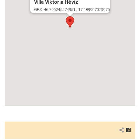
Villa Viktoria Hévíz
GPS: 46.796245574951 ; 17.189907073975