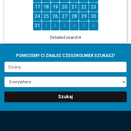
17
18
19
20
21
22
23
24
25
26
27
28
29
30
31
1
2
3
4
5
6
Detailed search
POMOŻEMY CI ZNALEĆ CZEGOKOLWIEK SZUKASZ!
Szukaj