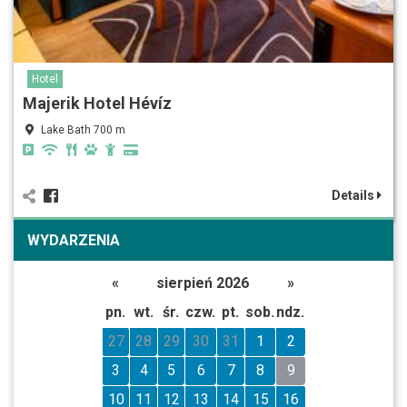
Hotel
Majerik Hotel Hévíz
Lake Bath 700 m
Details
WYDARZENIA
«
sierpień 2026
»
pn.
wt.
śr.
czw.
pt.
sob.
ndz.
27
28
29
30
31
1
2
3
4
5
6
7
8
9
10
11
12
13
14
15
16