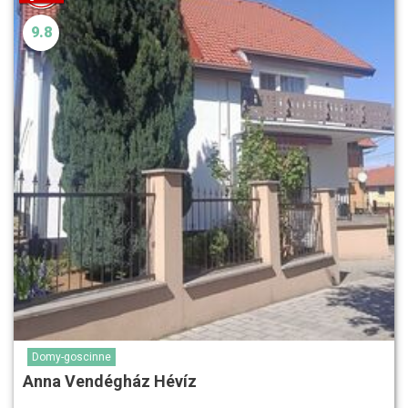
9.8
Domy-goscinne
Anna Vendégház Hévíz