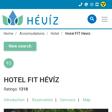
Home
Accomodations
Hotel
Hotel FIT Hévíz
New search
9.2
HOTEL FIT HÉVÍZ
Ratings:
1318
Introduction
Reservation
Services
Map