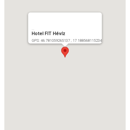
...
Hotel FIT Hévíz
GPS: 46.781059265137 ; 17.188568115234