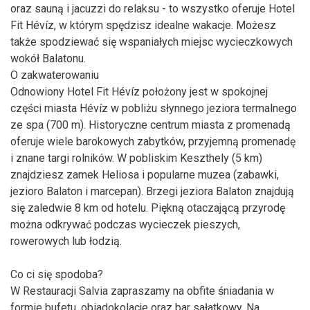
oraz sauną i jacuzzi do relaksu - to wszystko oferuje Hotel
Fit Hévíz, w którym spędzisz idealne wakacje. Możesz
także spodziewać się wspaniałych miejsc wycieczkowych
wokół Balatonu.
O zakwaterowaniu
Odnowiony Hotel Fit Hévíz położony jest w spokojnej
części miasta Hévíz w pobliżu słynnego jeziora termalnego
ze spa (700 m). Historyczne centrum miasta z promenadą
oferuje wiele barokowych zabytków, przyjemną promenadę
i znane targi rolników. W pobliskim Keszthely (5 km)
znajdziesz zamek Heliosa i popularne muzea (zabawki,
jezioro Balaton i marcepan). Brzegi jeziora Balaton znajdują
się zaledwie 8 km od hotelu. Piękną otaczającą przyrodę
można odkrywać podczas wycieczek pieszych,
rowerowych lub łodzią.
Co ci się spodoba?
W Restauracji Salvia zapraszamy na obfite śniadania w
formie bufetu, obiadokolacje oraz bar sałatkowy. Na