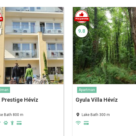
9.8
rtman
Apartman
a Prestige Hévíz
Gyula Villa Hévíz
ke Bath 800 m
Lake Bath 300 m