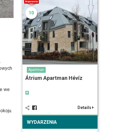
10
.
kowych
Apartman
Átrium Apartman Hévíz
ne we
Details
okoju.
WYDARZENIA