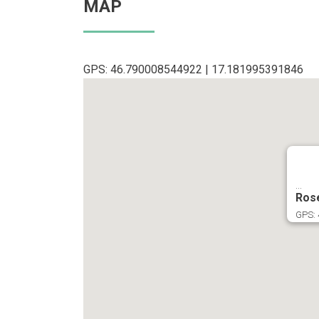
MAP
GPS: 46.790008544922 | 17.181995391846
...
Rose
GPS: 