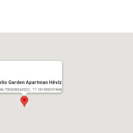
lio Garden Apartman Hévíz
46.790008544922 ; 17.181995391846