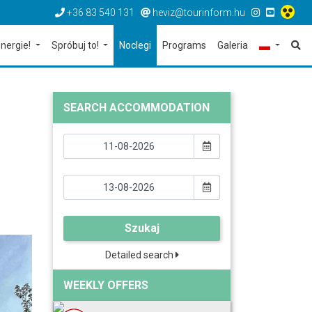
+36 83 540 131
heviz@tourinform.hu
nergie!
Spróbuj to!
Noclegi
Programs
Galeria
SEARCH ACCOMMODATION
Szukaj
Detailed search
WEEKLY OFFERS