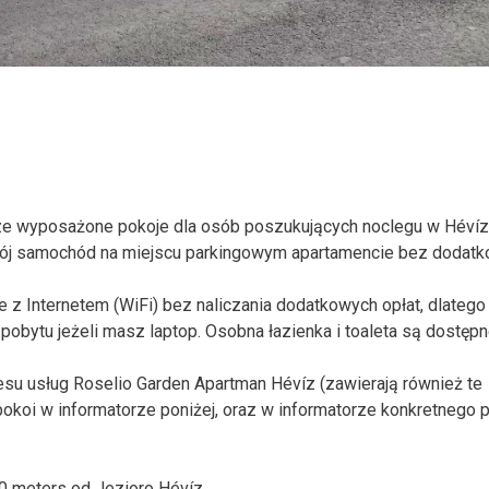
ze wyposażone pokoje dla osób poszukujących noclegu w Hévíz
swój samochód na miejscu parkingowym apartamencie bez dodat
z Internetem (WiFi) bez naliczania dodatkowych opłat, dlatego
obytu jeżeli masz laptop. Osobna łazienka i toaleta są dostęp
esu usług Roselio Garden Apartman Hévíz (zawierają również te
koi w informatorze poniżej, oraz w informatorze konkretnego p
0 meters od Jezioro Hévíz.