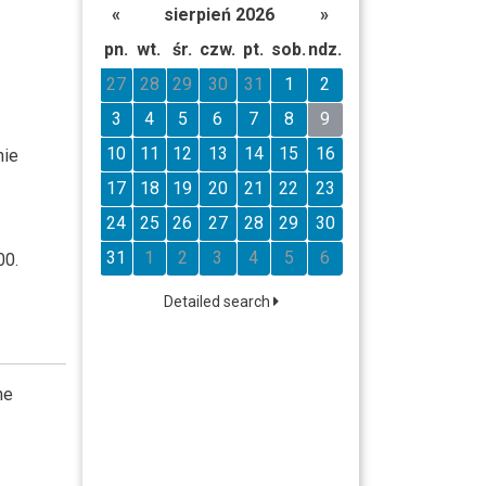
«
sierpień 2026
»
pn.
wt.
śr.
czw.
pt.
sob.
ndz.
27
28
29
30
31
1
2
3
4
5
6
7
8
9
10
11
12
13
14
15
16
nie
17
18
19
20
21
22
23
24
25
26
27
28
29
30
31
1
2
3
4
5
6
00.
Detailed search
he