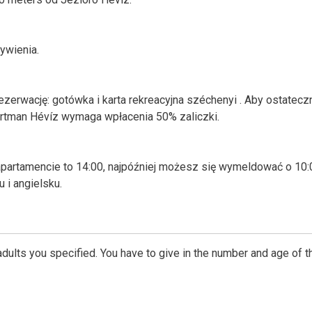
ywienia.
zerwację: gotówka i karta rekreacyjna széchenyi . Aby ostatecz
rtman Hévíz wymaga wpłacenia 50% zaliczki.
artamencie to 14:00, najpóźniej możesz się wymeldować o 10:
 i angielsku.
dults you specified. You have to give in the number and age of t