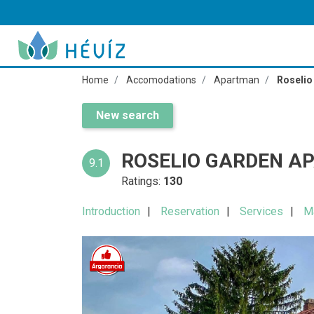
Home
Accomodations
Apartman
Roselio
New search
ROSELIO GARDEN A
9.1
Ratings:
130
Introduction
Reservation
Services
M