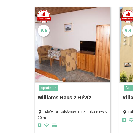
9.6
9.4
Apartman
Apa
Williams Haus 2 Hévíz
Vill
Hévíz, Dr. Babócsay u. 12., Lake Bath 6
La
00 m