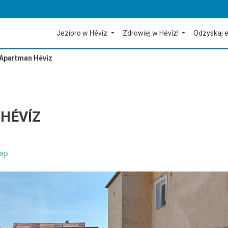
Jezioro w Hévíz
Zdrowiej w Hévíz!
Odzyskaj e
Apartman Hévíz
HÉVÍZ
ap