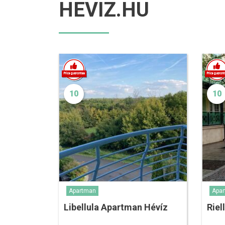
HEVIZ.HU
10
10
Apartman
Apa
Libellula Apartman Hévíz
Riel