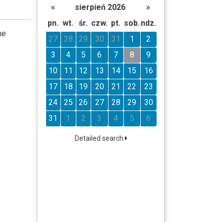
«
sierpień 2026
»
pn.
wt.
śr.
czw.
pt.
sob.
ndz.
he
27
28
29
30
31
1
2
3
4
5
6
7
8
9
10
11
12
13
14
15
16
17
18
19
20
21
22
23
24
25
26
27
28
29
30
31
1
2
3
4
5
6
Detailed search