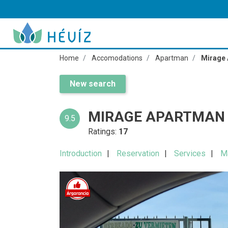
Home
Accomodations
Apartman
Mirage 
New search
MIRAGE APARTMAN 
9.5
Ratings:
17
Introduction
Reservation
Services
M