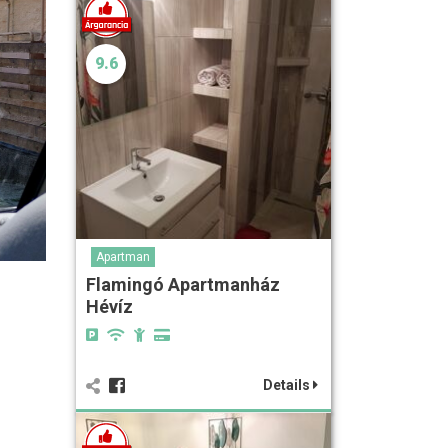
9.6
Apartman
Flamingó Apartmanház
Hévíz
Details