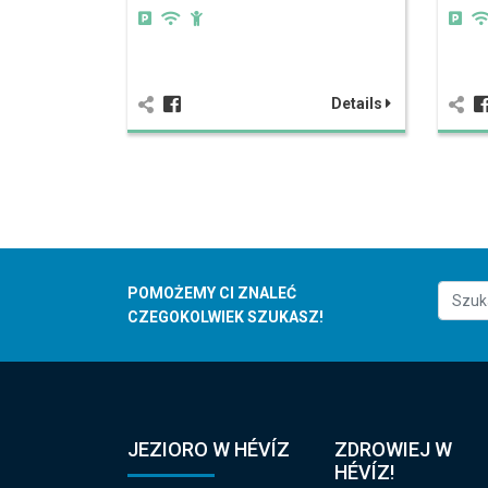
Details
POMOŻEMY CI ZNALEĆ
CZEGOKOLWIEK SZUKASZ!
JEZIORO W HÉVÍZ
ZDROWIEJ W
HÉVÍZ!