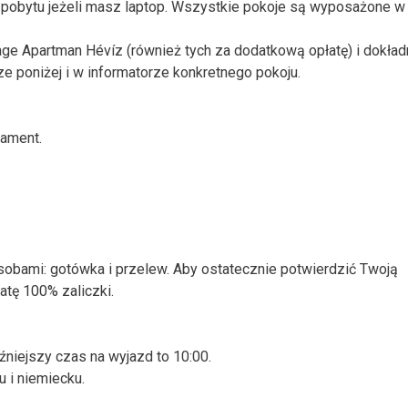
 pobytu jeżeli masz laptop. Wszystkie pokoje są wyposażone w
ge Apartman Hévíz (również tych za dodatkową opłatę) i dokła
 poniżej i w informatorze konkretnego pokoju.
tament.
obami: gotówka i przelew. Aby ostatecznie potwierdzić Twoją
atę 100% zaliczki.
źniejszy czas na wyjazd to 10:00.
 i niemiecku.