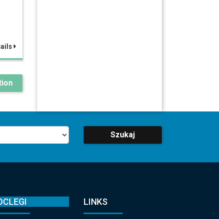
ails
ion
Szukaj
OCLEGI
LINKS