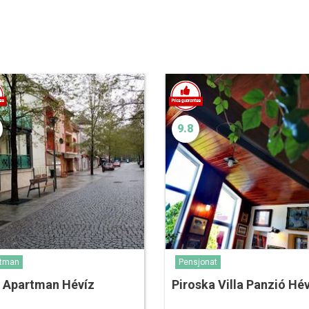
9.8
rtman
Pensjonat
l Apartman Hévíz
Piroska Villa Panzió Hé