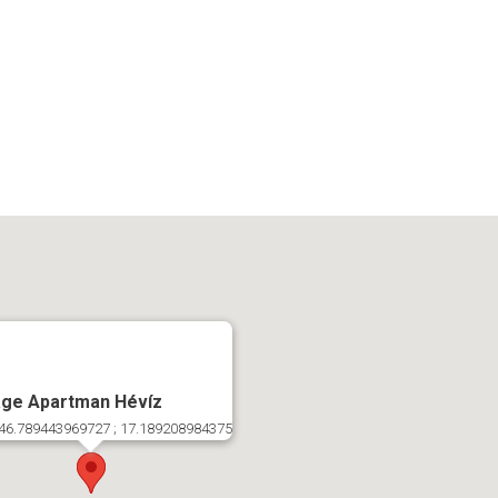
age Apartman Hévíz
46.789443969727 ; 17.189208984375