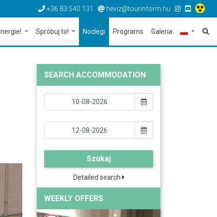
+36 83 540 131
heviz@tourinform.hu
nergie!
Spróbuj to!
Noclegi
Programs
Galeria
SEARCH ACCOMMODATION
Szukaj
Detailed search
WEEKLY OFFERS