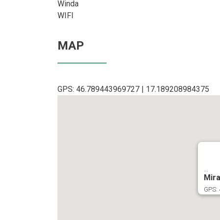
Winda
WIFI
MAP
GPS: 46.789443969727 | 17.189208984375
...
Mir
GPS: 