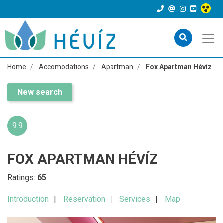
Home
Accomodations
Apartman
Fox Apartman Hévíz
New search
9.9
FOX APARTMAN HÉVÍZ
Ratings:
65
Introduction
Reservation
Services
Map