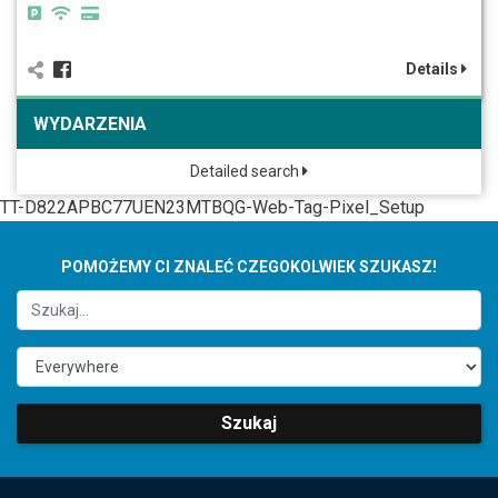
Details
WYDARZENIA
Detailed search
TT-D822APBC77UEN23MTBQG-Web-Tag-Pixel_Setup
POMOŻEMY CI ZNALEĆ CZEGOKOLWIEK SZUKASZ!
Szukaj