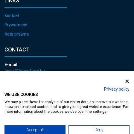
LINKS
Kontakt
Prywatność
Nota prawna
CONTACT
E-mail:
heviz@tourinform.hu
Phone:
+36 83 540 131
Privacy policy
WE USE COOKIES
We may place these for analysis of our visitor data, to improve our website,
show personalised content and to give you a great website experience. For
more information about the cookies we use open the settings.
Accessible web page
| Copyright © 2024 Municipality of Hévíz, Designed by
Accept all
Deny