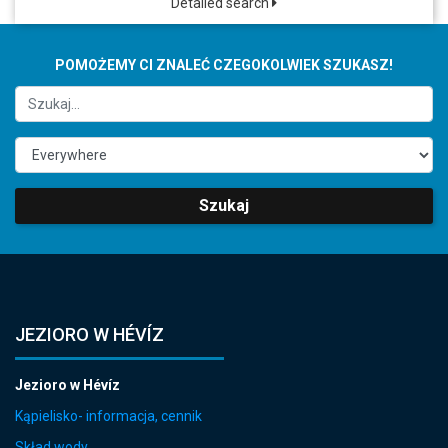
Detailed search
POMOŻEMY CI ZNALEĆ CZEGOKOLWIEK SZUKASZ!
Szukaj
JEZIORO W HÉVÍZ
Jezioro w Hévíz
Kąpielisko- informacja, cennik
Skład wody