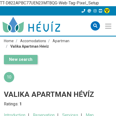
TT-D822APBC77UEN23MTBQG-Web-Tag-Pixel_Setup
Home
Accomodations
Apartman
Valika Apartman Hévíz
New search
10
VALIKA APARTMAN HÉVÍZ
Ratings:
1
Introduction
Reservation
Services
Map