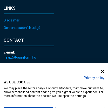
LINKS
Disclaimer
Ochrana osobních údajů
CONTACT
E-mail:
heviz@tourinform.hu
Phone:
+36 83 540 131
Privacy policy
WE USE COOKIES
We may place these for analysis of our visitor data, to improve our website,
show personalised content and to give you a great website experience. For
more information about the cookies we use open the settings.
Accessible web page
| Copyright © 2024 Municipality of Hévíz, Designed by