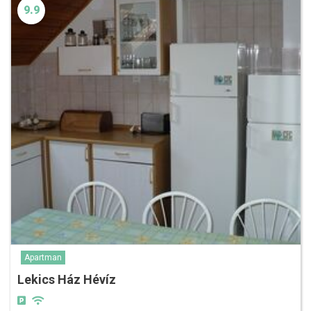
9.9
Apartman
Lekics Ház Hévíz