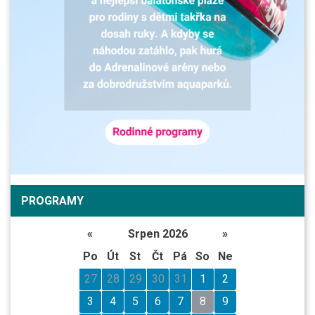
PROGRAMY
«
Srpen 2026
»
Po
Út
St
Čt
Pá
So
Ne
27
28
29
30
31
1
2
3
4
5
6
7
8
9