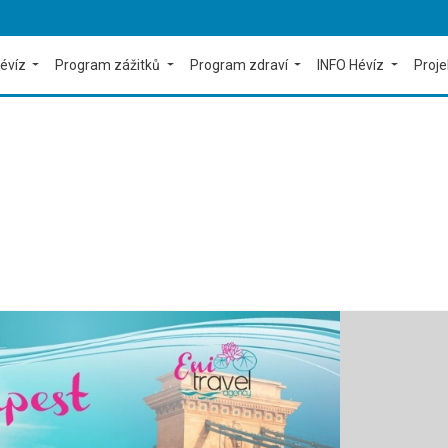
évíz
Program zážitků
Program zdraví
INFO Hévíz
Proj