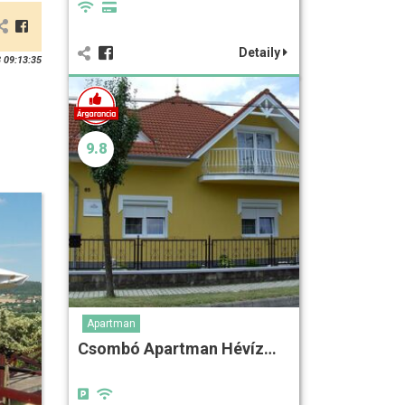
Detaily
 09:13:35
9.8
Apartman
Csombó Apartman Hévíz…