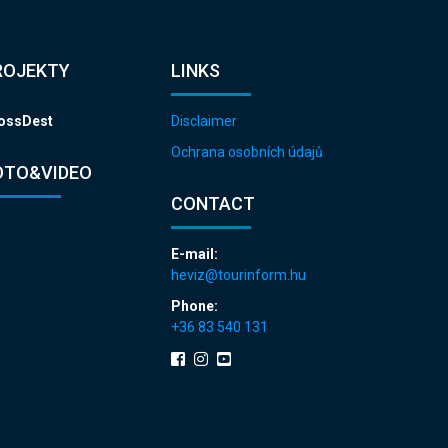
ROJEKTY
LINKS
ossDest
Disclaimer
Ochrana osobních údajů
OTO&VIDEO
CONTACT
E-mail:
heviz@tourinform.hu
Phone:
+36 83 540 131