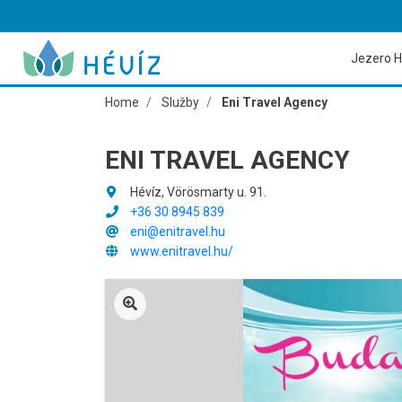
Jezero H
Home
Služby
Eni Travel Agency
ENI TRAVEL AGENCY
Hévíz, Vörösmarty u. 91.
+36 30 8945 839
eni@enitravel.hu
www.enitravel.hu/