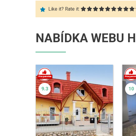
Like it? Rate it:
NABÍDKA WEBU H
9.3
10