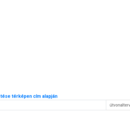
tése térképen cím alapján
útvonalter