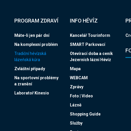
PROGRAM ZDRAVÍ
INFO HÉVÍZ
P
Máte-li jen pár dní
Kancelář Tourinform
Cr
Na komplexní problém
SMART Parkovací
F
Tradiční hévízská
Otevírací doba a ceník
lázeňská kúra
Jezerních lázní Hévíz
Zvláštní případy
Mapa
Na sportovní problémy
WEBCAM
a zranění
Zprávy
Laboratoř Kinesio
Foto | Video
Lázně
Shopping Guide
Služby