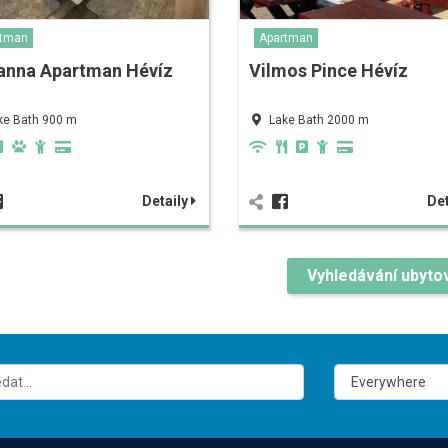
rtman
Apartman
anna Apartman Hévíz
Vilmos Pince Hévíz
ke Bath 900 m
Lake Bath 2000 m
Detaily
Det
Vyhledávání ubyto