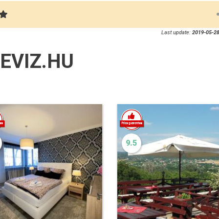
Last update:
2019-05-28
EVIZ.HU
9.5