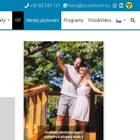
+36 83 540 131
heviz@tourinform.hu
ekty
VIP
Hledej ubytování
Programy
Foto&Video