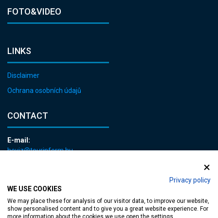
FOTO&VIDEO
LINKS
Disclaimer
Ochrana osobních údajů
CONTACT
E-mail:
heviz@tourinform.hu
Phone:
+36 83 540 131
Privacy policy
WE USE COOKIES
We may place these for analysis of our visitor data, to improve our website,
show personalised content and to give you a great website experience. For
more information about the cookies we use open the settings.