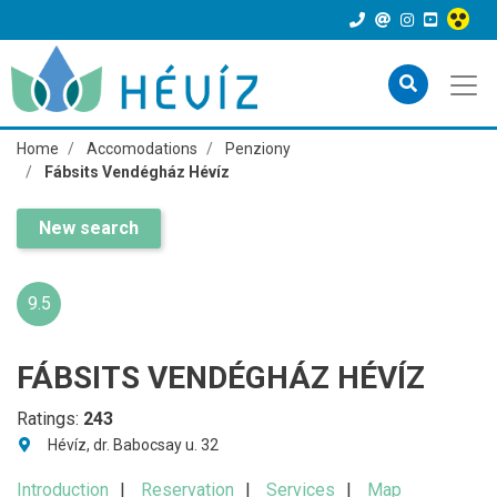
Home
Accomodations
Penziony
Fábsits Vendégház Hévíz
New search
9.5
FÁBSITS VENDÉGHÁZ HÉVÍZ
Ratings:
243
Hévíz, dr. Babocsay u. 32
Introduction
Reservation
Services
Map