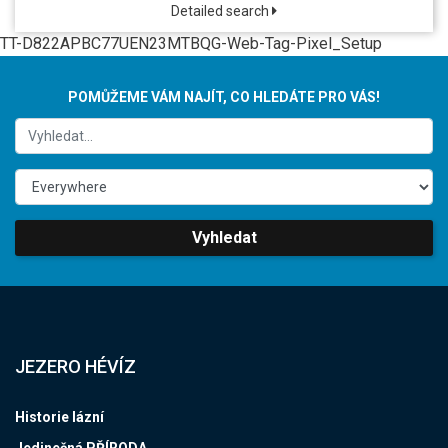
Detailed search
TT-D822APBC77UEN23MTBQG-Web-Tag-Pixel_Setup
POMŮŽEME VÁM NAJÍT, CO HLEDÁTE PRO VÁS!
Vyhledat
JEZERO HÉVÍZ
Historie lázní
Jedinečná PŘÍRODA