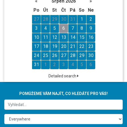
«
Srpen 2026
»
Po
Út
St
Čt
Pá
So
Ne
27
28
29
30
31
1
2
3
4
5
6
7
8
9
10
11
12
13
14
15
16
17
18
19
20
21
22
23
24
25
26
27
28
29
30
31
1
2
3
4
5
6
Detailed search
POMŮŽEME VÁM NAJÍT, CO HLEDÁTE PRO VÁS!