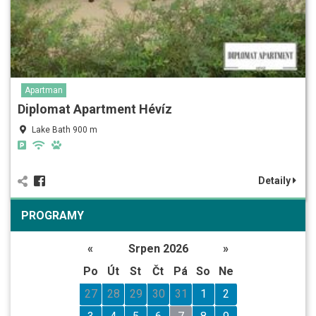
Apartman
Diplomat Apartment Hévíz
Lake Bath 900 m
Detaily
PROGRAMY
«
Srpen 2026
»
Po
Út
St
Čt
Pá
So
Ne
27
28
29
30
31
1
2