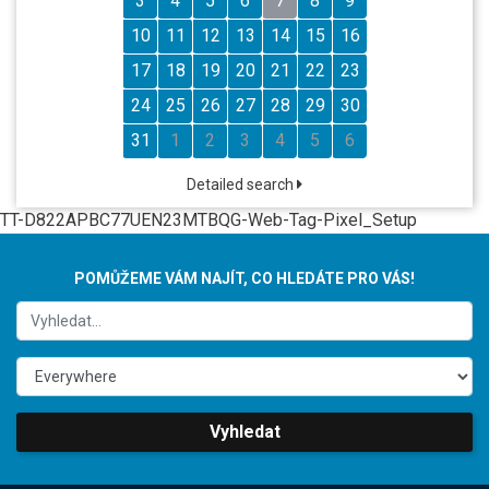
3
4
5
6
7
8
9
10
11
12
13
14
15
16
17
18
19
20
21
22
23
24
25
26
27
28
29
30
31
1
2
3
4
5
6
Detailed search
TT-D822APBC77UEN23MTBQG-Web-Tag-Pixel_Setup
POMŮŽEME VÁM NAJÍT, CO HLEDÁTE PRO VÁS!
Vyhledat