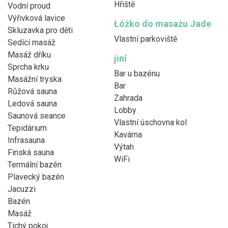
Hřiště
Vodní proud
Výřivková lavice
Łóżko do masażu Jade
Skluzavka pro děti
Vlastní parkoviště
Sedící masáž
Masáž dříku
jiní
Sprcha krku
Bar u bazénu
Masážní tryska
Bar
Růžová sauna
Zahrada
Ledová sauna
Lobby
Saunová seance
Vlastní úschovna kol
Tepidárium
Kavárna
Infrasauna
Výtah
Finská sauna
WiFi
Termální bazén
Plavecký bazén
Jacuzzi
Bazén
Masáž
Tichý pokoj