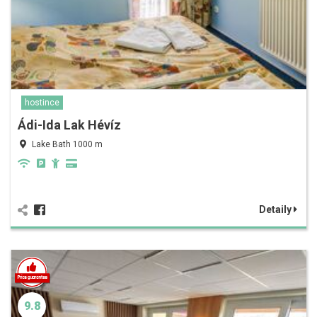
hostince
Ádi-Ida Lak Hévíz
Lake Bath 1000 m
Detaily
9.8