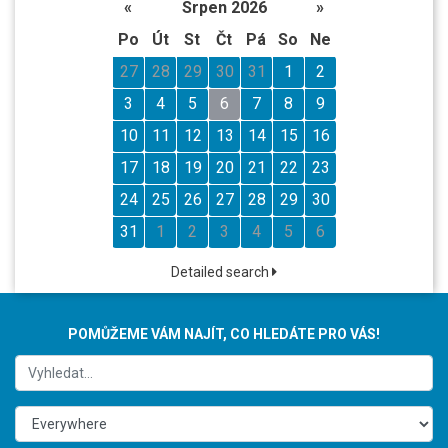
«
Srpen 2026
»
Po
Út
St
Čt
Pá
So
Ne
27
28
29
30
31
1
2
3
4
5
6
7
8
9
10
11
12
13
14
15
16
17
18
19
20
21
22
23
24
25
26
27
28
29
30
31
1
2
3
4
5
6
Detailed search
POMŮŽEME VÁM NAJÍT, CO HLEDÁTE PRO VÁS!