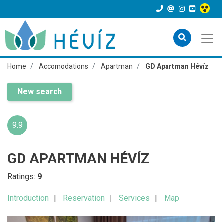
Home
Accomodations
Apartman
GD Apartman Hévíz
New search
9.9
GD APARTMAN HÉVÍZ
Ratings:
9
Introduction
Reservation
Services
Map