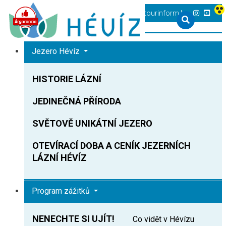
+36 83 540 131
heviz@tourinform.hu
Jezero Hévíz
HISTORIE LÁZNÍ
JEDINEČNÁ PŘÍRODA
SVĚTOVĚ UNIKÁTNÍ JEZERO
OTEVÍRACÍ DOBA A CENÍK JEZERNÍCH
LÁZNÍ HÉVÍZ
Program zážitků
NENECHTE SI UJÍT!
Co vidět v Hévízu