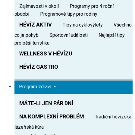
Zajímavosti v okolí
Programy pro 4 roční
období
Programové tipy pro rodiny
HÉVÍZ AKTIV
Tipy na cyklovýlety
Všechno,
co je pohyb
Sportovní události
Nejlepší tipy
pro pěší turistiku
WELLNESS V HÉVÍZU
HÉVÍZ GASTRO
Program zdraví
MÁTE-LI JEN PÁR DNÍ
NA KOMPLEXNÍ PROBLÉM
Tradiční hévízská
lázeňská kúra