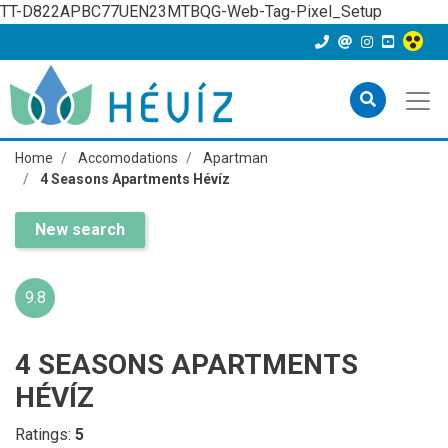
TT-D822APBC77UEN23MTBQG-Web-Tag-Pixel_Setup
Home
Accomodations
Apartman
4 Seasons Apartments Hévíz
New search
9.8
4 SEASONS APARTMENTS
HÉVÍZ
Ratings:
5