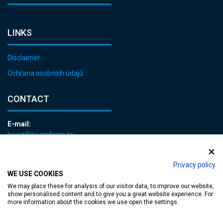
LINKS
Disclaimer
Ochrana osobních údajů
CONTACT
E-mail:
heviz@tourinform.hu
Phone:
+36 83 540 131
Privacy policy
WE USE COOKIES
We may place these for analysis of our visitor data, to improve our website,
show personalised content and to give you a great website experience. For
more information about the cookies we use open the settings.