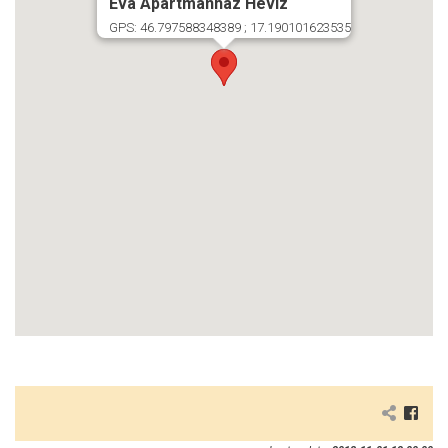
Éva Apartmanház Hévíz
GPS: 46.797588348389 ; 17.190101623535