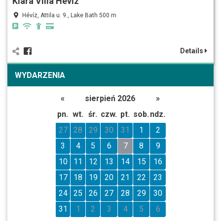
Klára Villa Hévíz
Hévíz, Attila u. 9., Lake Bath 500 m
Details
WYDARZENIA
«
sierpień 2026
»
pn.
wt.
śr.
czw.
pt.
sob.
ndz.
27
28
29
30
31
1
2
3
4
5
6
7
8
9
10
11
12
13
14
15
16
17
18
19
20
21
22
23
24
25
26
27
28
29
30
31
1
2
3
4
5
6