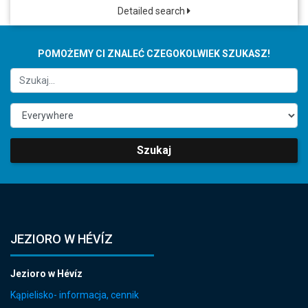
Detailed search
POMOŻEMY CI ZNALEĆ CZEGOKOLWIEK SZUKASZ!
Szukaj
JEZIORO W HÉVÍZ
Jezioro w Hévíz
Kąpielisko- informacja, cennik