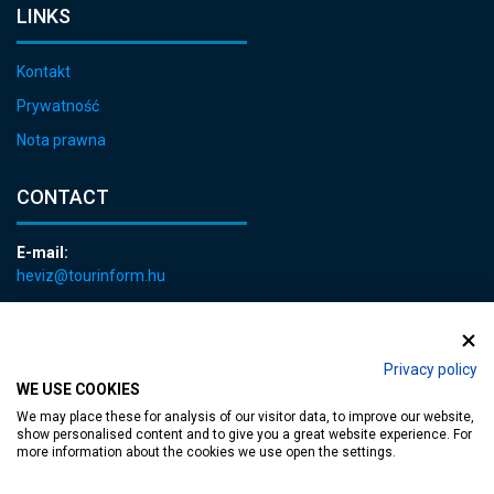
LINKS
Kontakt
Prywatność
Nota prawna
CONTACT
E-mail:
heviz@tourinform.hu
Phone:
+36 83 540 131
Privacy policy
WE USE COOKIES
We may place these for analysis of our visitor data, to improve our website,
show personalised content and to give you a great website experience. For
more information about the cookies we use open the settings.
Accessible web page
| Copyright © 2024 Municipality of Hévíz, Designed by