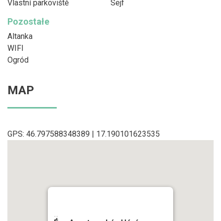
Vlastní parkoviště
Sejf
Pozostałe
Altanka
WIFI
Ogród
MAP
GPS: 46.797588348389 | 17.190101623535
...