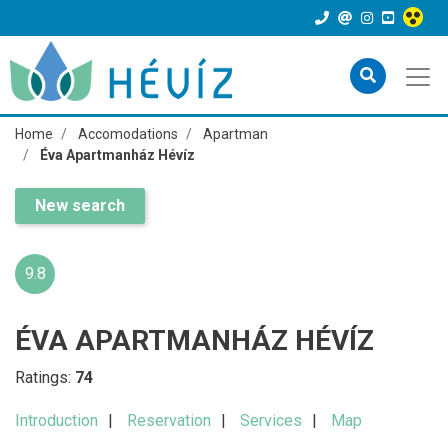
Home
Accomodations
Apartman
Éva Apartmanház Hévíz
New search
9.8
ÉVA APARTMANHÁZ HÉVÍZ
Ratings:
74
Introduction
Reservation
Services
Map