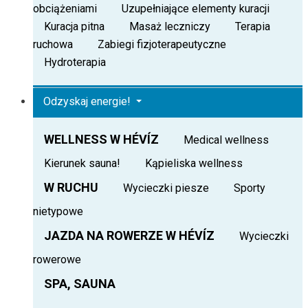
obciążeniami
Uzupełniające elementy kuracji
Kuracja pitna
Masaż leczniczy
Terapia
ruchowa
Zabiegi fizjoterapeutyczne
Hydroterapia
Odzyskaj energie!
WELLNESS W HÉVÍZ
Medical wellness
Kierunek sauna!
Kąpieliska wellness
W RUCHU
Wycieczki piesze
Sporty
nietypowe
JAZDA NA ROWERZE W HÉVÍZ
Wycieczki
rowerowe
SPA, SAUNA