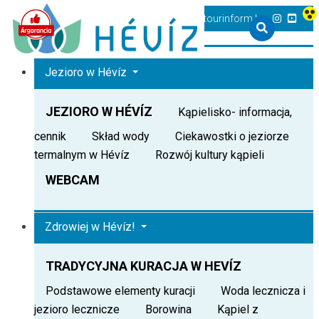
+36 83 540 131
heviz@tourinform.hu
Jezioro w Hévíz
JEZIORO W HÉVÍZ
Kąpielisko- informacja,
cennik
Skład wody
Ciekawostki o jeziorze
termalnym w Hévíz
Rozwój kultury kąpieli
WEBCAM
Zdrowiej w Hévíz!
TRADYCYJNA KURACJA W HEVÍZ
Podstawowe elementy kuracji
Woda lecznicza i
jezioro lecznicze
Borowina
Kąpiel z