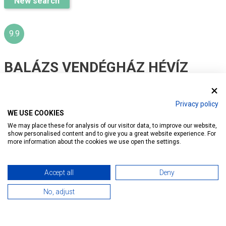
New search
9.9
BALÁZS VENDÉGHÁZ HÉVÍZ
Ratings:
44
Privacy policy
WE USE COOKIES
Introduction
Reservation
Services
Map
We may place these for analysis of our visitor data, to improve our website,
show personalised content and to give you a great website experience. For
more information about the cookies we use open the settings.
Accept all
Deny
No, adjust