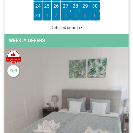
24
25
26
27
28
29
30
31
1
2
3
4
5
6
Detailed search
WEEKLY OFFERS
9.9