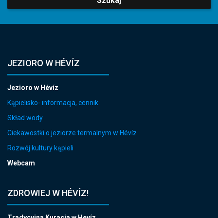
Szukaj
JEZIORO W HÉVÍZ
Jezioro w Hévíz
Kąpielisko- informacja, cennik
Skład wody
Ciekawostki o jeziorze termalnym w Hévíz
Rozwój kultury kąpieli
Webcam
ZDROWIEJ W HÉVÍZ!
Tradycyjna Kuracja w Hevíz