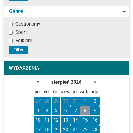
Genre
Gastronomy
Sport
Folklore
Filter
WYDARZENIA
«
sierpień 2026
»
pn.
wt.
śr.
czw.
pt.
sob.
ndz.
27
28
29
30
31
1
2
3
4
5
6
7
8
9
10
11
12
13
14
15
16
17
18
19
20
21
22
23