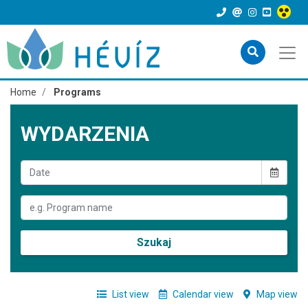
Home
Programs
WYDARZENIA
Szukaj
List view
Calendar view
Map view