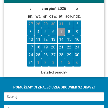
«
sierpień 2026
»
pn.
wt.
śr.
czw.
pt.
sob.
ndz.
27
28
29
30
31
1
2
3
4
5
6
7
8
9
10
11
12
13
14
15
16
17
18
19
20
21
22
23
24
25
26
27
28
29
30
31
1
2
3
4
5
6
Detailed search
POMOŻEMY CI ZNALEĆ CZEGOKOLWIEK SZUKASZ!