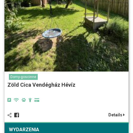
Domy-goscinne
Zöld Cica Vendégház Hévíz
Details
WYDARZENIA