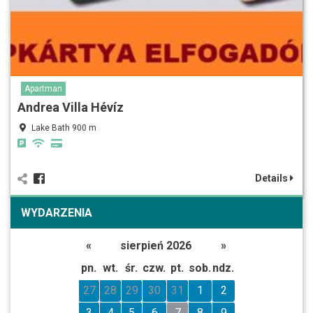
Apartman
Andrea Villa Hévíz
Lake Bath 900 m
Details
WYDARZENIA
«
sierpień 2026
»
pn.
wt.
śr.
czw.
pt.
sob.
ndz.
27
28
29
30
31
1
2
3
4
5
6
7
8
9