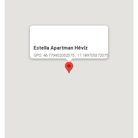
...
Estella Apartman Hévíz
GPS: 46.779452052375 ; 17.189705372075