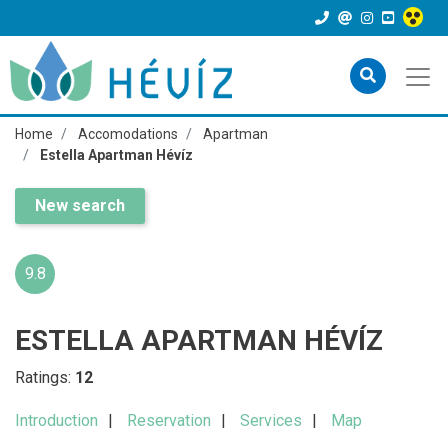
Home
Accomodations
Apartman
Estella Apartman Hévíz
New search
9.8
ESTELLA APARTMAN HÉVÍZ
Ratings:
12
Introduction
Reservation
Services
Map