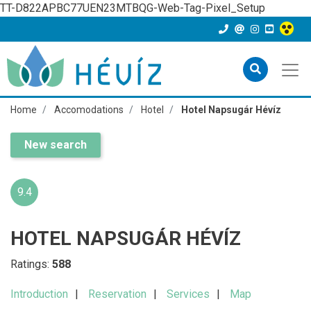
TT-D822APBC77UEN23MTBQG-Web-Tag-Pixel_Setup
Home
Accomodations
Hotel
Hotel Napsugár Hévíz
New search
9.4
HOTEL NAPSUGÁR HÉVÍZ
Ratings:
588
Introduction
Reservation
Services
Map