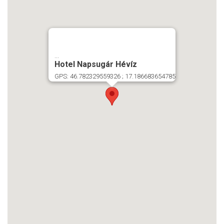
...
Hotel Napsugár Hévíz
GPS: 46.782329559326 ; 17.186683654785