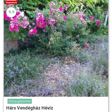
9.9
Domy-goscinne
Hárs Vendégház Hévíz