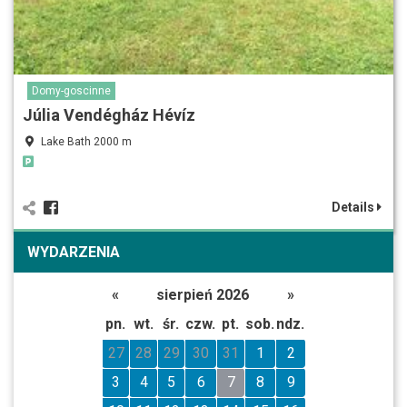
Domy-goscinne
Júlia Vendégház Hévíz
Lake Bath 2000 m
Details
WYDARZENIA
«
sierpień 2026
»
pn.
wt.
śr.
czw.
pt.
sob.
ndz.
27
28
29
30
31
1
2
3
4
5
6
7
8
9