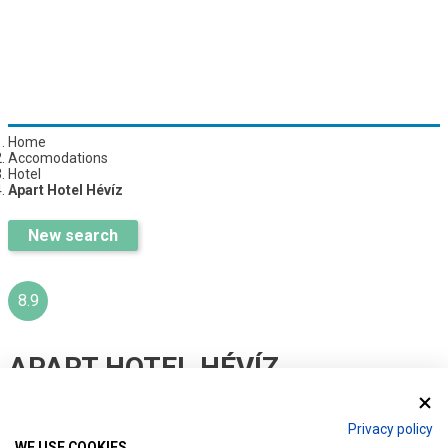
Home
Accomodations
Hotel
Apart Hotel Hévíz
New search
8.9
APART HOTEL HÉVÍZ
Ratings:
64
Privacy policy
WE USE COOKIES