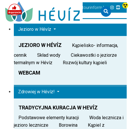
+36 83 540 131
heviz@tourinform.hu
Jezioro w Hévíz
JEZIORO W HÉVÍZ
Kąpielisko- informacja,
cennik
Skład wody
Ciekawostki o jeziorze
termalnym w Hévíz
Rozwój kultury kąpieli
WEBCAM
Zdrowiej w Hévíz!
TRADYCYJNA KURACJA W HEVÍZ
Podstawowe elementy kuracji
Woda lecznicza i
jezioro lecznicze
Borowina
Kąpiel z