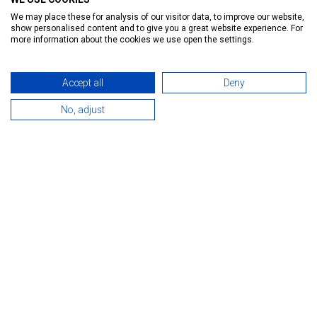
Introduction
Reservation
Services
Map
We may place these for analysis of our visitor data, to improve our website,
show personalised content and to give you a great website experience. For
more information about the cookies we use open the settings.
Accept all
Deny
No, adjust
INTRODUCTION