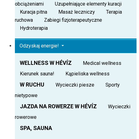
obciążeniami
Uzupełniające elementy kuracji
Kuracja pitna
Masaż leczniczy
Terapia
ruchowa
Zabiegi fizjoterapeutyczne
Hydroterapia
Odzyskaj energie!
WELLNESS W HÉVÍZ
Medical wellness
Kierunek sauna!
Kąpieliska wellness
W RUCHU
Wycieczki piesze
Sporty
nietypowe
JAZDA NA ROWERZE W HÉVÍZ
Wycieczki
rowerowe
SPA, SAUNA