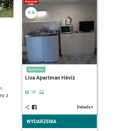
9.8
Apartman
Lisa Apartman Hévíz
m
ny z
Details
WYDARZENIA