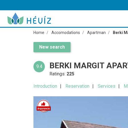
Home
Accomodations
Apartman
Berki M
New search
BERKI MARGIT APA
9.4
Ratings:
225
Introduction
Reservation
Services
M