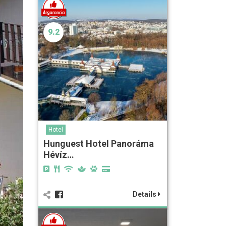
9.2
Hotel
Hunguest Hotel Panoráma
Hévíz…
Details