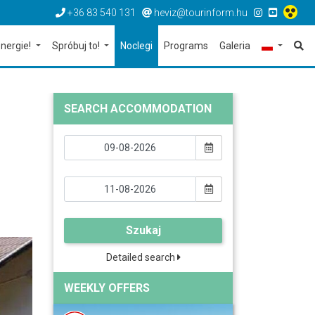
+36 83 540 131
heviz@tourinform.hu
nergie!
Spróbuj to!
Noclegi
Programs
Galeria
SEARCH ACCOMMODATION
Szukaj
Detailed search
WEEKLY OFFERS