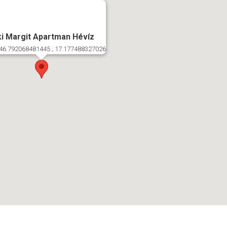
i Margit Apartman Hévíz
46.792068481445 ; 17.177488327026