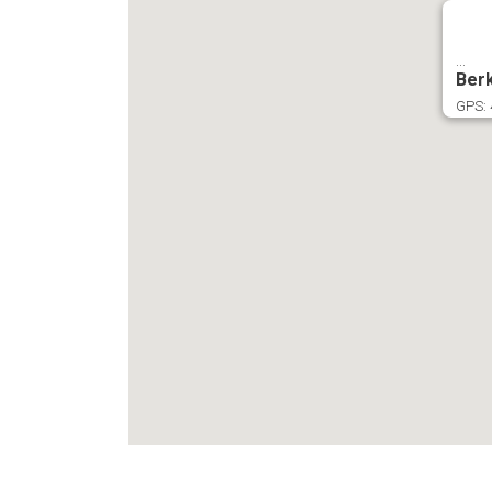
...
Berk
GPS: 