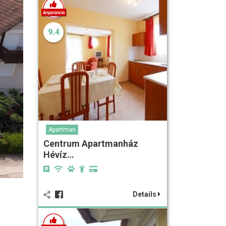
9.4
Apartman
Centrum Apartmanház
Hévíz…
Details