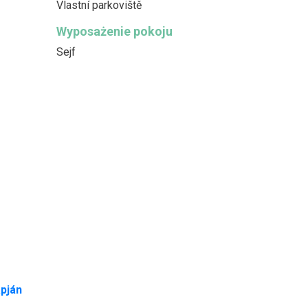
Vlastní parkoviště
Wyposażenie pokoju
Sejf
pján