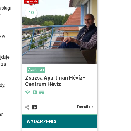
usługi
10
h
ę w
jduje
 za
Apartman
Zsuzsa Apartman Hévíz-
Centrum Hévíz
dy,
Details
he
WYDARZENIA