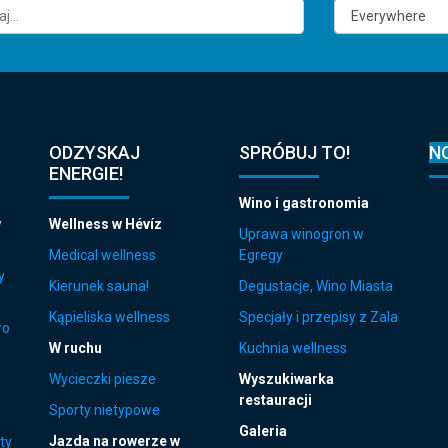
ODZYSKAJ
SPRÓBUJ TO!
N
ENERGIE!
Wino i gastronomia
w
Wellness w Hévíz
Uprawa winogron w
Medical wellness
Egregy
y
Kierunek sauna!
Degustacje, Wino Miasta
Kąpieliska wellness
Specjały i przepisy z Zala
ro
W ruchu
Kuchnia wellness
Wycieczki piesze
Wyszukiwarka
restauracji
Sporty nietypowe
Galeria
Jazda na rowerze w
ty