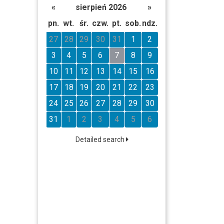
«
sierpień 2026
»
pn.
wt.
śr.
czw.
pt.
sob.
ndz.
27
28
29
30
31
1
2
3
4
5
6
7
8
9
10
11
12
13
14
15
16
17
18
19
20
21
22
23
24
25
26
27
28
29
30
31
1
2
3
4
5
6
Detailed search