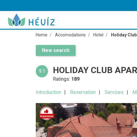
Home
Accomodations
Hotel
Holiday Club
New search
HOLIDAY CLUB APA
9.1
Ratings:
189
Introduction
Reservation
Services
M