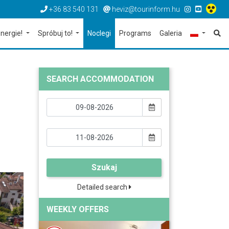
+36 83 540 131
heviz@tourinform.hu
nergie!
Spróbuj to!
Noclegi
Programs
Galeria
SEARCH ACCOMMODATION
Szukaj
Detailed search
WEEKLY OFFERS