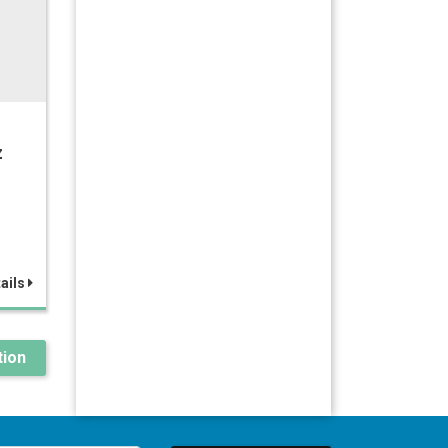
z
ails
ion