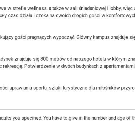
 w strefie wellness, a także w sali śniadaniowej i lobby, więc 
cały czas działa i czeka na swoich drogich gości w komfortowyc
zekujący gości pragnących wypocząć. Główny kampus znajduje si
budynek znajduje się 800 metrów od naszego hotelu w którym zna
ając rekreację. Potwierdzenie w dwóch budynkach z apartamentami
ości uprawiania sportu, szlaki turystyczne dla miłośników przyro
dults you specified. You have to give in the number and age of t