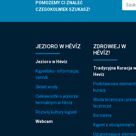
POMOŻEMY CI ZNALEĆ
CZEGOKOLWIEK SZUKASZ!
JEZIORO W HÉVÍZ
ZDROWIEJ W
HÉVÍZ!
Jezioro w Hévíz
Tradycyjna Kuracja 
Kąpielisko- informacja,
Hevíz
cennik
Podstawowe element
Skład wody
kuracji
Ciekawostki o jeziorze
Woda lecznicza i jezio
termalnym w Hévíz
lecznicze
Rozwój kultury kąpieli
Borowina
Webcam
Kąpiel z obciążeniami
Uzupełniające elemen