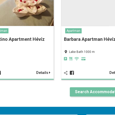
rtman
Apartman
tino Apartment Hévíz
Barbara Apartman Héví
Lake Bath 1000 m
Details
Det
Search Accommodat