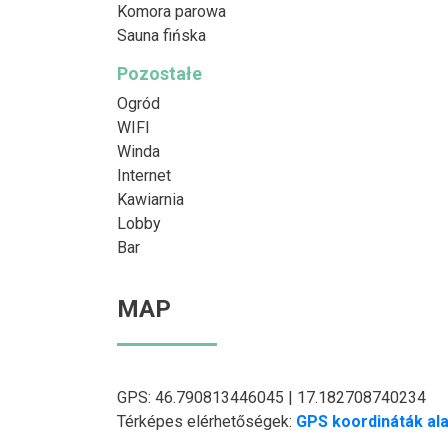
Komora parowa
Sauna fińska
Pozostałe
Ogród
WIFI
Winda
Internet
Kawiarnia
Lobby
Bar
MAP
GPS: 46.790813446045 | 17.182708740234
Térképes elérhetőségek:
GPS koordináták ala