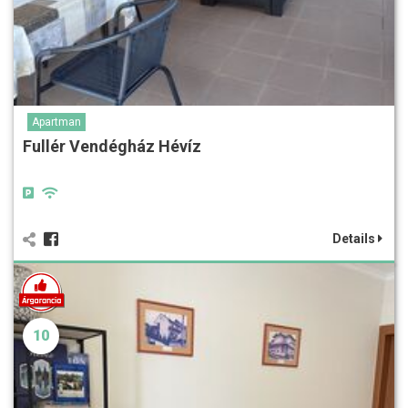
Apartman
Fullér Vendégház Hévíz
Details
10