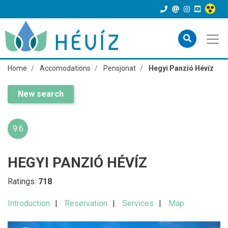
Home
Accomodations
Pensjonat
Hegyi Panzió Hévíz
New search
9.6
HEGYI PANZIÓ HÉVÍZ
Ratings:
718
Introduction
Reservation
Services
Map