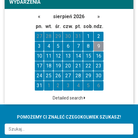
WYDARZENIA
«
sierpień 2026
»
pn.
wt.
śr.
czw.
pt.
sob.
ndz.
27
28
29
30
31
1
2
3
4
5
6
7
8
9
10
11
12
13
14
15
16
17
18
19
20
21
22
23
24
25
26
27
28
29
30
31
1
2
3
4
5
6
Detailed search
POMOŻEMY CI ZNALEĆ CZEGOKOLWIEK SZUKASZ!