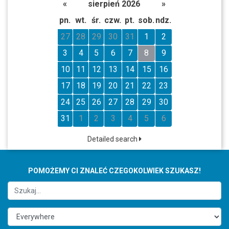
«
sierpień 2026
»
pn.
wt.
śr.
czw.
pt.
sob.
ndz.
27
28
29
30
31
1
2
3
4
5
6
7
8
9
10
11
12
13
14
15
16
17
18
19
20
21
22
23
24
25
26
27
28
29
30
31
1
2
3
4
5
6
Detailed search
POMOŻEMY CI ZNALEĆ CZEGOKOLWIEK SZUKASZ!