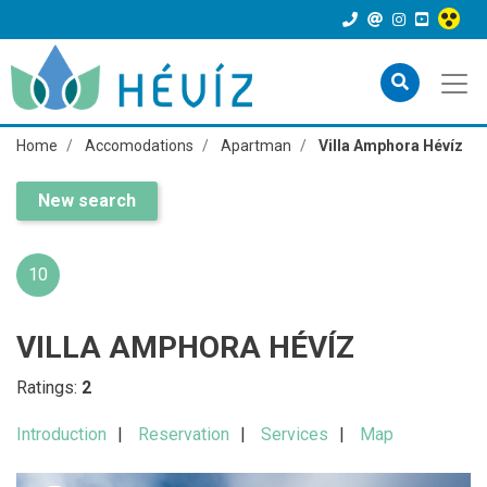
Home
Accomodations
Apartman
Villa Amphora Hévíz
New search
10
VILLA AMPHORA HÉVÍZ
Ratings:
2
Introduction
Reservation
Services
Map