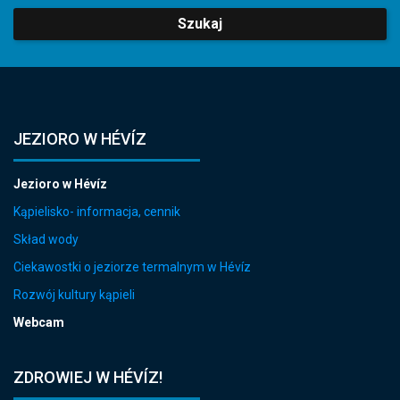
Szukaj
JEZIORO W HÉVÍZ
Jezioro w Hévíz
Kąpielisko- informacja, cennik
Skład wody
Ciekawostki o jeziorze termalnym w Hévíz
Rozwój kultury kąpieli
Webcam
ZDROWIEJ W HÉVÍZ!