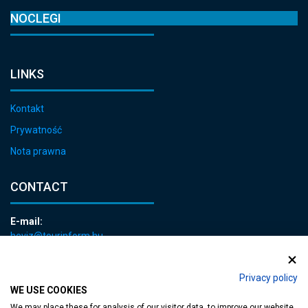
NOCLEGI
LINKS
Kontakt
Prywatność
Nota prawna
CONTACT
E-mail:
heviz@tourinform.hu
Phone:
+36 83 540 131
Privacy policy
WE USE COOKIES
We may place these for analysis of our visitor data, to improve our website,