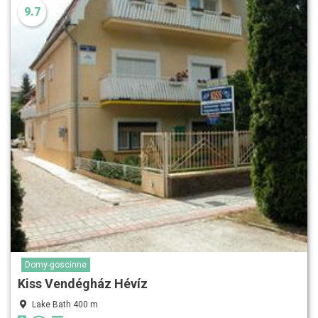
9.7
Domy-goscinne
Kiss Vendégház Hévíz
Lake Bath 400 m