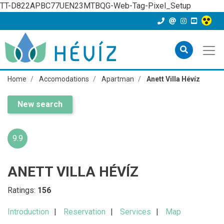
TT-D822APBC77UEN23MTBQG-Web-Tag-Pixel_Setup
Home
Accomodations
Apartman
Anett Villa Hévíz
New search
9.9
ANETT VILLA HÉVÍZ
Ratings:
156
Introduction
Reservation
Services
Map