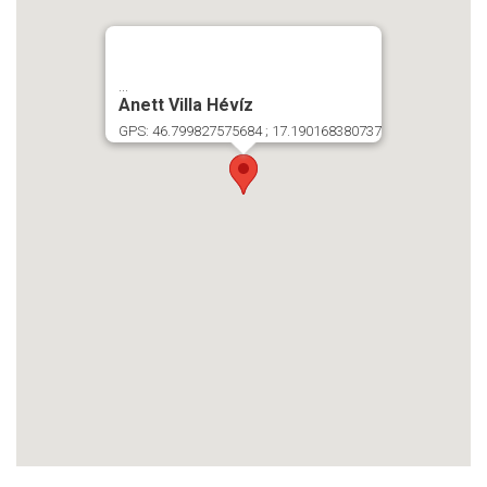
...
Anett Villa Hévíz
GPS: 46.799827575684 ; 17.190168380737