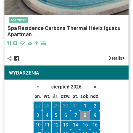
Apartman
Spa Residence Carbona Thermal Hévíz Iguacu
Apartman
Details
WYDARZENIA
«
sierpień 2026
»
pn.
wt.
śr.
czw.
pt.
sob.
ndz.
27
28
29
30
31
1
2
3
4
5
6
7
8
9
10
11
12
13
14
15
16