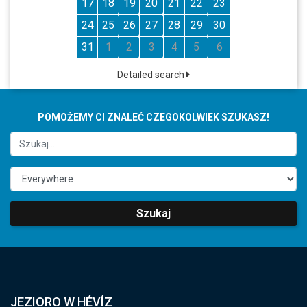
17
18
19
20
21
22
23
24
25
26
27
28
29
30
31
1
2
3
4
5
6
Detailed search
POMOŻEMY CI ZNALEĆ CZEGOKOLWIEK SZUKASZ!
Szukaj
JEZIORO W HÉVÍZ