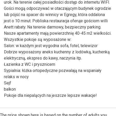
urok. Na terenie całej posiadłości dostęp do internetu WIFI.
Gości mogą odpoczywać w otaczającym budynek ogrodzie
lub pójść na spacer do winnicy w Egregy, która oddalona
jest o 10 minut. Pobliska restauracja oferuje gościom willi
Anett rabaty. Na terenie darmowy, bezpieczny parking.
Nasze apartamenty mają powierzchnię 40-45 m2 wielkości.
Wszystkie pokoje są wyposażone w:
Salon: w każdym jest wygodna sofa, fotel, telewizor
Dobrze wyposażony aneks kuchenny z lodówką, kuchenką
elektryczną, ekspres do kawy, naczynia itp.
Łazienka z WC i prysznicem
Sypialnia: łóżka ortopedyczne pozwalają na wspaniały
relaks w nocy
Sejf
balkon
Pokoje dla niepalących na jeszcze lepsze wakacje!
The price shown here is based on the number of adults you