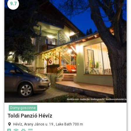
9.7
Domy-goscinne
Toldi Panzió Hévíz
Hévíz, Arany János u. 19., Lake Bath 700 m