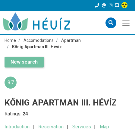
Home
Accomodations
Apartman
Kőnig Apartman III. Hévíz
New search
9.7
KŐNIG APARTMAN III. HÉVÍZ
Ratings:
24
Introduction
Reservation
Services
Map