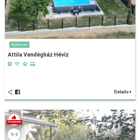
Apartman
Attila Vendégház Hévíz
Details
9.9