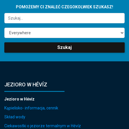
POMOŻEMY CI ZNALEĆ CZEGOKOLWIEK SZUKASZ!
Szukaj
JEZIORO W HÉVÍZ
Jezioro w Hévíz
Kąpielisko- informacja, cennik
Skład wody
Ciekawostki o jeziorze termalnym w Hévíz