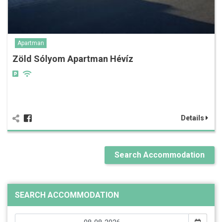
Apartman
Zöld Sólyom Apartman Hévíz
Details
Search Accommodation
SEARCH ACCOMMODATION