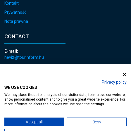
Kontakt
Prywatność
Nota prawna
CONTACT
E-mail:
heviz@tourinform.hu
Phone:
+36 83 540 131
Privacy policy
WE USE COOKIES
We may place these for analysis of our visitor data, to improve our website,
show personalised content and to give you a great website experience. For
more information about the cookies we use open the settings.
Accessible web page
| Copyright © 2024 Municipality of Hévíz, Designed by
Accept all
Deny
MediaGum
|
Cookie renewals
|
Sitemap