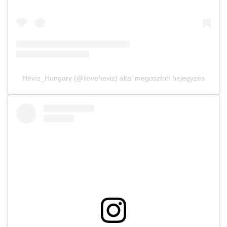
Hévíz_Hungary (@iloveheviz) által megosztott bejegyzés