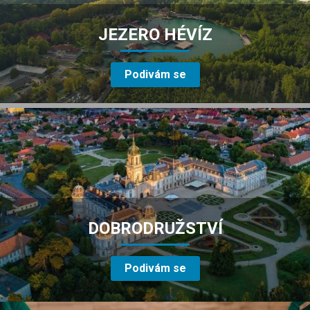
JEZERO HÉVÍZ
Podivám se
DOBRODRUŽSTVÍ
Podivám se