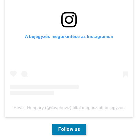
A bejegyzés megtekintése az Instagramon
Hévíz_Hungary (@iloveheviz) által megosztott bejegyzés
Follow us