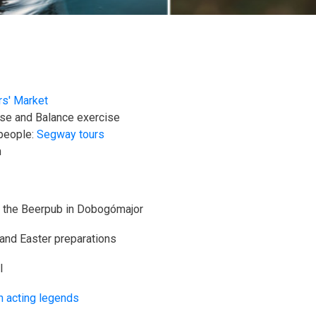
s' Market
ise and Balance exercise
 people:
Segway tours
n
t the Beerpub in Dobogómajor
and Easter preparations
l
h acting legends