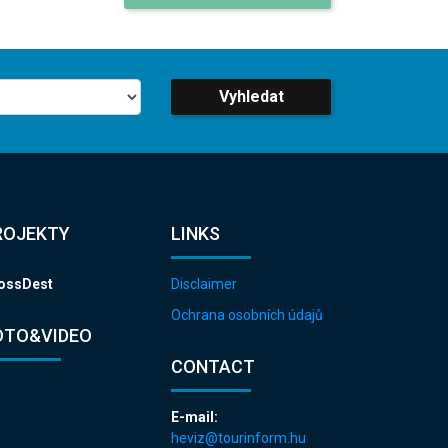
Vyhledat
ROJEKTY
LINKS
ossDest
Disclaimer
Ochrana osobních údajů
OTO&VIDEO
CONTACT
E-mail:
heviz@tourinform.hu