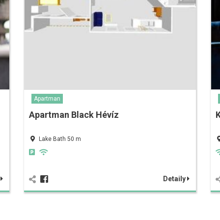
Apartman
Apartman Black Hévíz
K
Lake Bath 50 m
y
Detaily