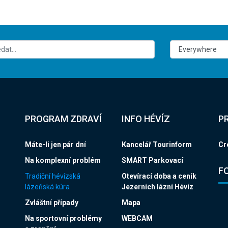
PROGRAM ZDRAVÍ
INFO HÉVÍZ
P
Máte-li jen pár dní
Kancelář Tourinform
Cr
Na komplexní problém
SMART Parkovací
F
Tradiční hévízská
Otevírací doba a ceník
lázeňská kúra
Jezerních lázní Hévíz
Zvláštní případy
Mapa
Na sportovní problémy
WEBCAM