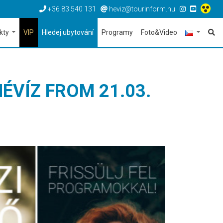
+36 83 540 131
heviz@tourinform.hu
ekty
VIP
Hledej ubytování
Programy
Foto&Video
ÉVÍZ FROM 21.03.