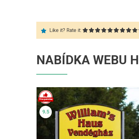
Like it? Rate it:
NABÍDKA WEBU H
9.5