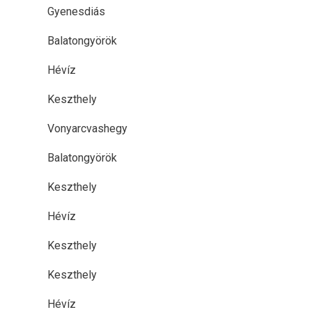
Gyenesdiás
Balatongyörök
Hévíz
Keszthely
Vonyarcvashegy
Balatongyörök
Keszthely
Hévíz
Keszthely
Keszthely
Hévíz