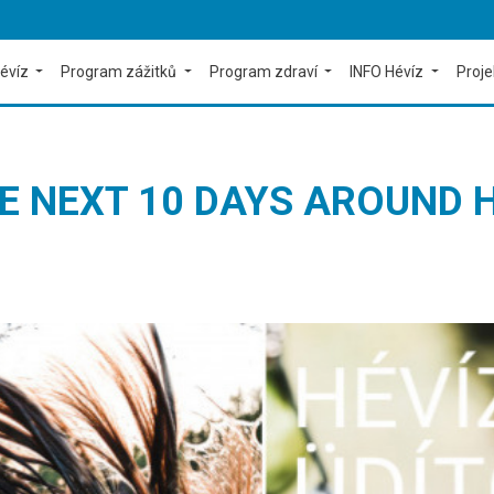
évíz
Program zážitků
Program zdraví
INFO Hévíz
Proj
 NEXT 10 DAYS AROUND H