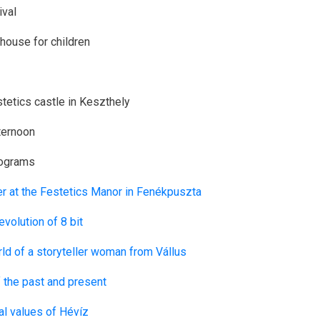
ival
yhouse for children
stetics castle in Keszthely
ternoon
rograms
er at the Festetics Manor in Fenékpuszta
evolution of 8 bit
rld of a storyteller woman from Vállus
 the past and present
cal values of Hévíz