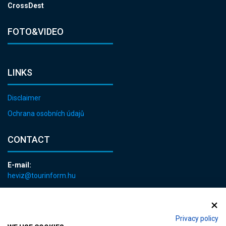
CrossDest
FOTO&VIDEO
LINKS
Disclaimer
Ochrana osobních údajů
CONTACT
E-mail:
heviz@tourinform.hu
Phone:
+36 83 540 131
Privacy policy