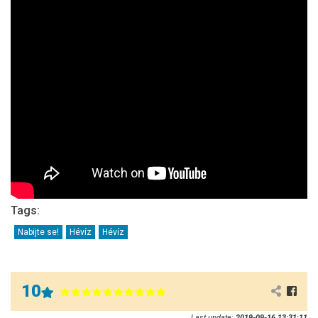
Tags:
Nabijte se!
Hévíz
Hévíz
10
Last update:
2019-09-16 13:31:11