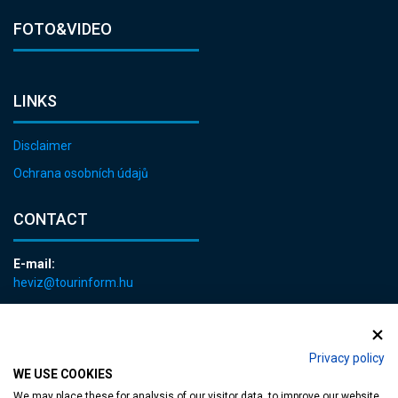
FOTO&VIDEO
LINKS
Disclaimer
Ochrana osobních údajů
CONTACT
E-mail:
heviz@tourinform.hu
Phone:
+36 83 540 131
Privacy policy
WE USE COOKIES
We may place these for analysis of our visitor data, to improve our website,