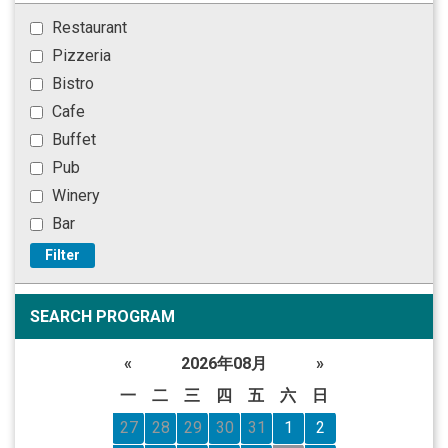
Restaurant
Pizzeria
Bistro
Cafe
Buffet
Pub
Winery
Bar
Filter
SEARCH PROGRAM
«
2026年08月
»
一
二
三
四
五
六
日
27
28
29
30
31
1
2