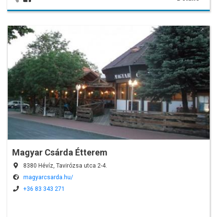
Magyar Csárda Étterem
8380 Hévíz, Tavirózsa utca 2-4.
magyarcsarda.hu/
+36 83 343 271