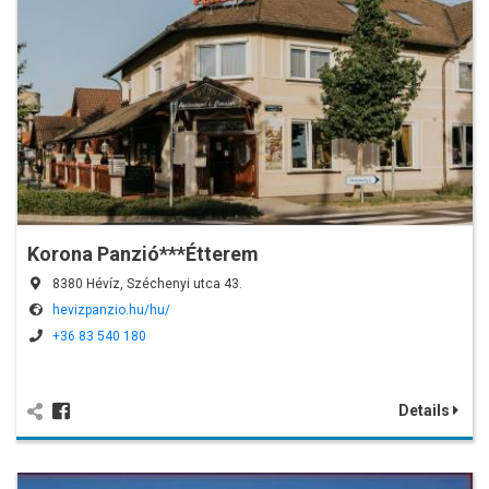
Korona Panzió***Étterem
8380 Hévíz, Széchenyi utca 43.
hevizpanzio.hu/hu/
+36 83 540 180
Details