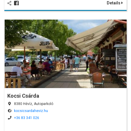
Details
Kocsi Csárda
8380 Hévíz, Autoparkoló
kocsicsardaheviz.hu
+36 83 341 026