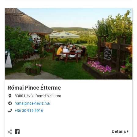
Római Pince Étterme
8380 Hévíz, Dombföldi utca
romaipince-heviz.hu/
+36 30 916 9916
Details