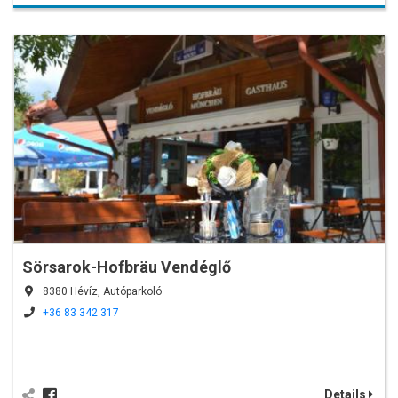
Sörsarok-Hofbräu Vendéglő
8380 Hévíz, Autóparkoló
+36 83 342 317
Details