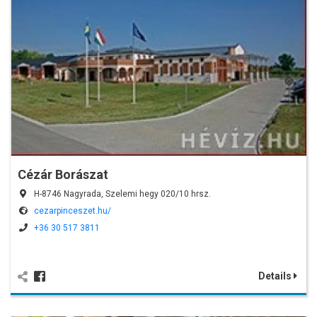
Cézár Borászat
H-8746 Nagyrada, Szelemi hegy 020/10 hrsz.
cezarpinceszet.hu/
+36 30 517 3811
Details