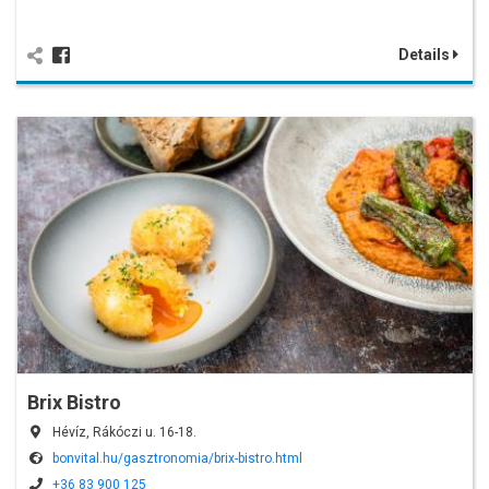
Details
Brix Bistro
Hévíz, Rákóczi u. 16-18.
bonvital.hu/gasztronomia/brix-bistro.html
+36 83 900 125