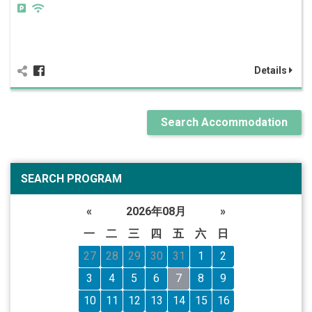
Details
Search Accommodation
SEARCH PROGRAM
«
2026年08月
»
一
二
三
四
五
六
日
27
28
29
30
31
1
2
3
4
5
6
7
8
9
10
11
12
13
14
15
16