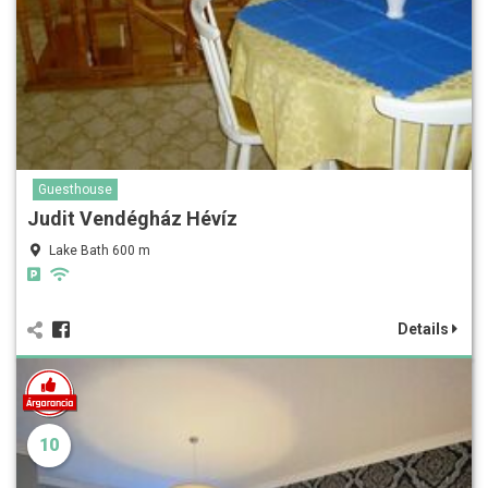
Guesthouse
Judit Vendégház Hévíz
Lake Bath 600 m
Details
10