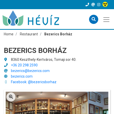
Home
Restaurant
Bezerics Borház
BEZERICS BORHÁZ
8360 Keszthely-Kertváros, Tomaji sor 40.
+36 20 298 2590
bezerics@bezerics.com
bezerics.com
Facebook: @bezericsborhaz