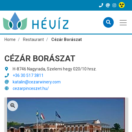
Home
Restaurant
Cézár Borászat
CÉZÁR BORÁSZAT
H-8746 Nagyrada, Szelemi hegy 020/10 hrsz.
+36 30 517 3811
katalin@cezarwinery.com
cezarpinceszet.hu/