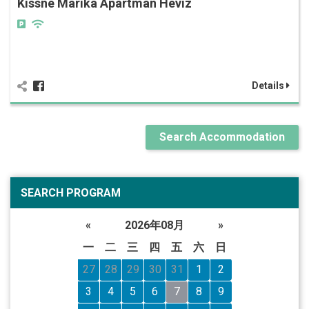
Kissné Marika Apartman Hévíz
Details
Search Accommodation
SEARCH PROGRAM
«
2026年08月
»
一
二
三
四
五
六
日
27
28
29
30
31
1
2
3
4
5
6
7
8
9