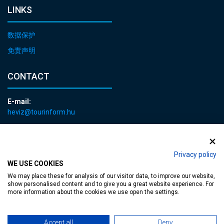
LINKS
数据保护
免责声明
CONTACT
E-mail:
heviz@tourinform.hu
Phone:
+36 83 540 131
Privacy policy
WE USE COOKIES
We may place these for analysis of our visitor data, to improve our website,
show personalised content and to give you a great website experience. For
more information about the cookies we use open the settings.
Accessible web page
| Copyright © 2024 Municipality of Hévíz, Designed by
Accept all
Deny