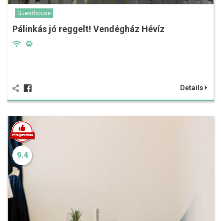
Guesthouse
Pálinkás jó reggelt! Vendégház Hévíz
Details
9.4