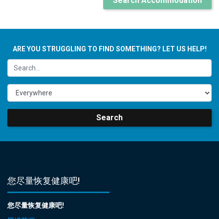
Search Accommodation
ARE YOU STRUGGLING TO FIND SOMETHING? LET US HELP!
Search
您尽量恢复健康吧!
您尽量恢复健康吧!