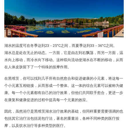
湖水的温度可在冬季达到23－25°C之间，而夏季达到33－36°C之间。
湖水总是处在无止的动态。一方面，它是由左到右飘荡，而另一方面，温
水向上移动，而冷水向下移动。这种双向流动使湖水在不断的移动，从而
在人体皮肤留下了一个特殊的按摩作用。
在黑维茨，你可以找到几乎所有自然愈合和促进健康的小元素，将这每一
个小元素互相链接，从而形成一个整体。这一体的综合元素可以被称为健
康。每一个小元素都有自己的治疗效果，但他们共同联手愈合，更进一步
在康复和健康促进的过程中提高每一个元素的效应。
因此，虽然浴疗是黑维茨湖水治疗效果的基础，但同样重要需要强调的也
包括其它治疗法包括泥包疗法，著名的重量浴，各种不同种类的医疗按
摩，以及饮水治疗等多种类型的医疗。