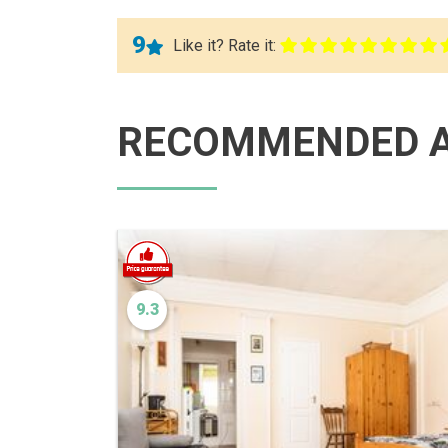
9
Like it? Rate it:
RECOMMENDED A
9.3