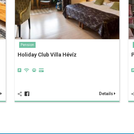
Pension
Holiday Club Villa Hévíz
s
Details