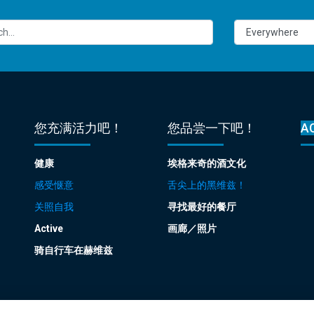
您充满活力吧！
您品尝一下吧！
A
健康
埃格来奇的酒文化
感受惬意
舌尖上的黑维兹！
关照自我
寻找最好的餐厅
Active
画廊／照片
骑自行车在赫维兹