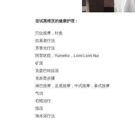
尝试黑维茨的健康护理：
穴位按摩，针灸
抗衰老疗法
芳香光疗法
阿育吠陀，Yumeiho，Lomi Lomi Nui
矿泥
克娄巴特拉浴
克奈普步骤
淋巴按摩，足底按摩，中式按摩，泰式按摩
气功
石蜡治疗
指压
海水浴疗法