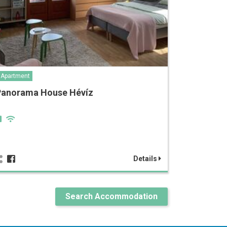
Apartment
Panorama House Hévíz
Details
Search Accommodation