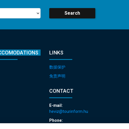
Search
CCOMODATIONS
LINKS
数据保护
免责声明
CONTACT
E-mail:
heviz@tourinform.hu
Phone:
+36 83 540 131