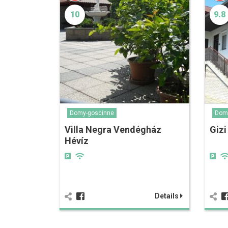
10
9.8
Domy-goscinne
Dom
Villa Negra Vendégház
Gizi
Hévíz
Details