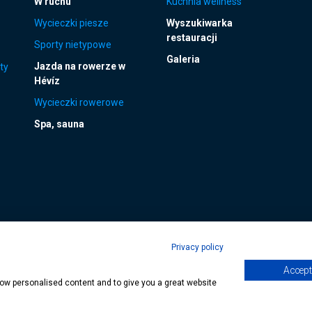
W ruchu
Kuchnia wellness
Wycieczki piesze
Wyszukiwarka
restauracji
Sporty nietypowe
Galeria
Jazda na rowerze w
ty
Hévíz
Wycieczki rowerowe
Spa, sauna
Privacy policy
Accept 
age
| Copyright © 2024 Municipality of Hévíz, Designed by
MediaGum
|
Cookie
show personalised content and to give you a great website