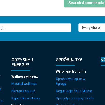
Search Accommodat
ODZYSKAJ
SPRÓBUJ TO!
N
ENERGIE!
Wino i gastronomia
w
Wellness w Hévíz
Uprawa winogron w
Medical wellness
Egregy
y
Kierunek sauna!
Degustacje, Wino Miasta
Kąpieliska wellness
Specjały i przepisy z Zala
ro