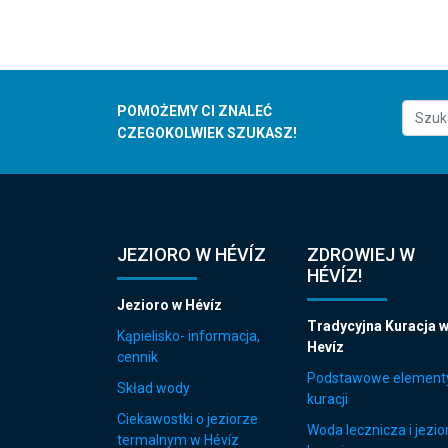
POMOŻEMY CI ZNALEĆ
CZEGOKOLWIEK SZUKASZ!
JEZIORO W HÉVÍZ
ZDROWIEJ W
HÉVÍZ!
Jezioro w Hévíz
Tradycyjna Kuracja 
Kąpielisko- informacja,
Hevíz
cennik
Podstawowe element
Skład wody
kuracji
Ciekawostki o jeziorze
Woda lecznicza i jezio
termalnym w Hévíz