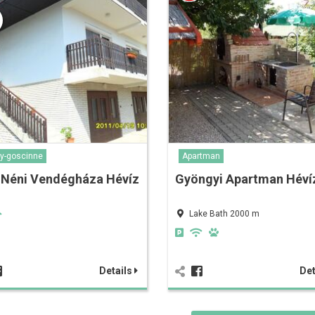
y-goscinne
Apartman
 Néni Vendégháza Hévíz
Gyöngyi Apartman Héví
Lake Bath 2000 m
Details
Det