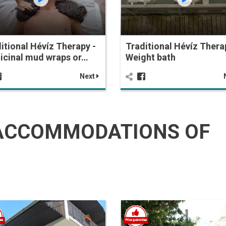
itional Hévíz Therapy -
Traditional Hévíz Thera
icinal mud wraps or…
Weight bath
Next
ACCOMMODATIONS OF