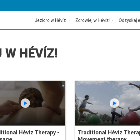
Jezioro w Hévíz
Zdrowiej w Hévíz!
Odzyskaj e
 W HÉVÍZ!
itional Hévíz Therapy -
Traditional Hévíz Thera
sage
Movement therapy