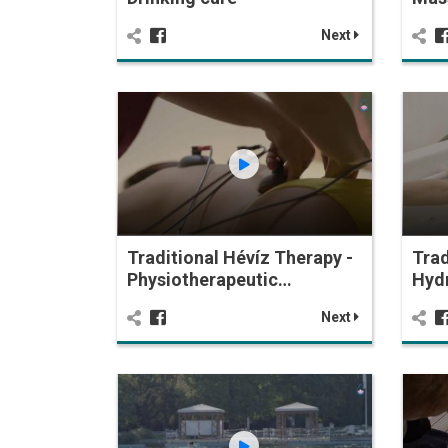
Next
Traditional Hévíz Therapy -
Trad
Physiotherapeutic…
Hyd
Next