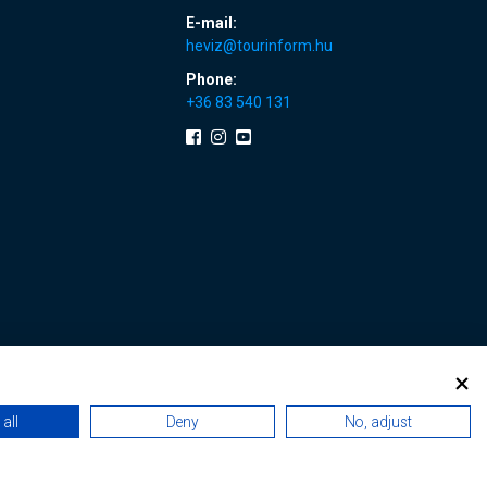
E-mail:
heviz@tourinform.hu
Phone:
+36 83 540 131
all
Deny
No, adjust
 renewals
|
Sitemap