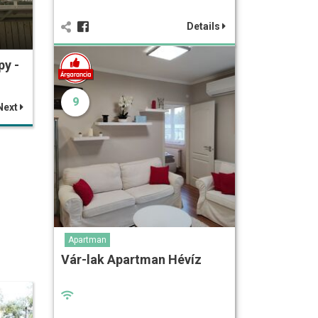
Details
py -
9
Next
Apartman
Vár-lak Apartman Hévíz