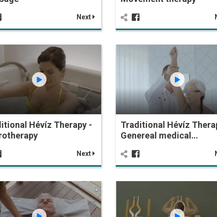
Next
itional Hévíz Therapy -
Traditional Hévíz Thera
rotherapy
Genereal medical…
Next