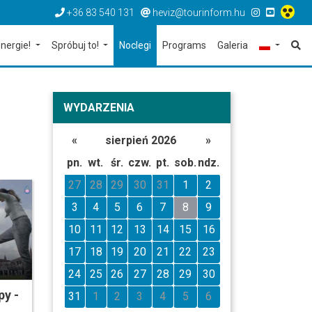
+36 83 540 131
heviz@tourinform.hu
nergie!
Spróbuj to!
Noclegi
Programs
Galeria
WYDARZENIA
«
sierpień 2026
»
pn.
wt.
śr.
czw.
pt.
sob.
ndz.
27
28
29
30
31
1
2
3
4
5
6
7
8
9
10
11
12
13
14
15
16
17
18
19
20
21
22
23
24
25
26
27
28
29
30
py -
31
1
2
3
4
5
6