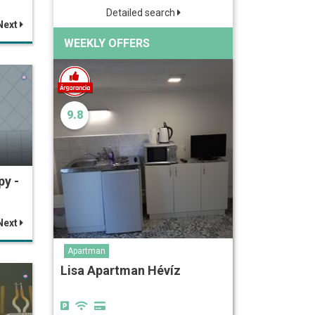
Detailed search
Next
WEEKLY OFFERS
9.8
py -
Next
Apartman
Lisa Apartman Hévíz