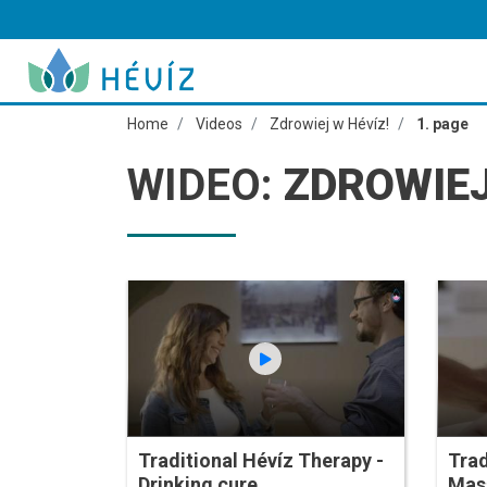
Home
Videos
Zdrowiej w Hévíz!
1. page
WIDEO:
ZDROWIEJ
Traditional Hévíz Therapy -
Trad
Drinking cure
Mas