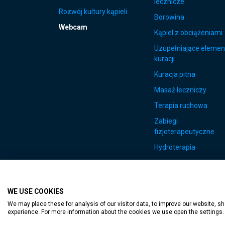
lecznicze
Rozwój kultury kąpieli
Borowina
Webcam
Kąpiel z obciążeniami
Uzupełniające elemen
kuracji
Kuracja pitna
Masaż leczniczy
Terapia ruchowa
Zabiegi
fizjoterapeutyczne
Hydroterapia
WE USE COOKIES
Accessible web p
We may place these for analysis of our visitor data, to improve our website, 
experience. For more information about the cookies we use open the settings.
TT-D822APBC77UEN23MTBQG-Web-Tag-Pixel_Setup