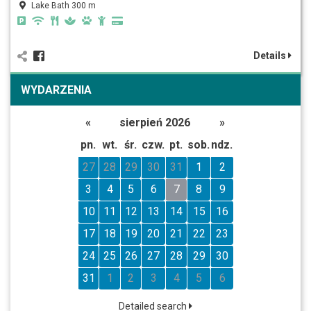
Lake Bath 300 m
Details
WYDARZENIA
«
sierpień 2026
»
pn.
wt.
śr.
czw.
pt.
sob.
ndz.
27
28
29
30
31
1
2
3
4
5
6
7
8
9
10
11
12
13
14
15
16
17
18
19
20
21
22
23
24
25
26
27
28
29
30
31
1
2
3
4
5
6
Detailed search