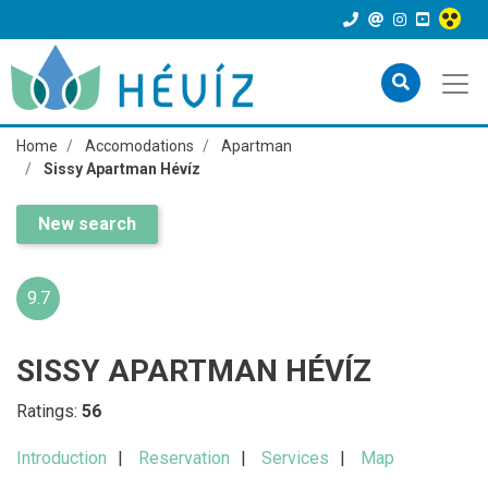
Home
Accomodations
Apartman
Sissy Apartman Hévíz
New search
9.7
SISSY APARTMAN HÉVÍZ
Ratings:
56
Introduction
Reservation
Services
Map