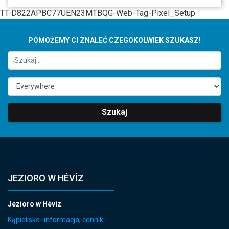
TT-D822APBC77UEN23MTBQG-Web-Tag-Pixel_Setup
POMOŻEMY CI ZNALEĆ CZEGOKOLWIEK SZUKASZ!
Szukaj
JEZIORO W HÉVÍZ
Jezioro w Hévíz
Kąpielisko- informacja, cennik