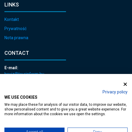
LINKS
Kontakt
Prywatność
Nota prawna
CONTACT
E-mail:
heviz@tourinform.hu
Phone:
+36 83 540 131
Privacy policy
WE USE COOKIES
We may place these for analysis of our visitor data, to improve our website,
show personalised content and to give you a great website experience. For
more information about the cookies we use open the settings.
Accessible web page
| Copyright © 2024 Municipality of Hévíz, Designed by