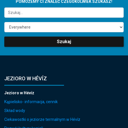
POMOŻEMY CI ZNALEĆ CZEGOKOLWIEK SZUKASZ!
Szukaj
JEZIORO W HÉVÍZ
Jezioro w Hévíz
Kąpielisko- informacja, cennik
Skład wody
Ciekawostki o jeziorze termalnym w Hévíz