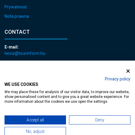
Prywatność
Nota prawna
CONTACT
E-mail:
heviz@tourinform.hu
Phone:
+36 83 540 131
Privacy policy
WE USE COOKIES
We may place these for analysis of our visitor data, to improve our website,
show personalised content and to give you a great website experience. For
more information about the cookies we use open the settings.
Accessible web page
| Copyright © 2024 Municipality of Hévíz, Designed by
Accept all
Deny
MediaGum
|
Cookie renewals
|
Sitemap
No, adjust