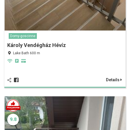
Domy-goscinne
Károly Vendégház Hévíz
Lake Bath 600 m
Details
9.8