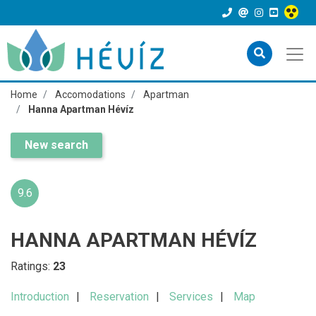
Home
Accomodations
Apartman
Hanna Apartman Hévíz
New search
9.6
HANNA APARTMAN HÉVÍZ
Ratings:
23
Introduction
Reservation
Services
Map