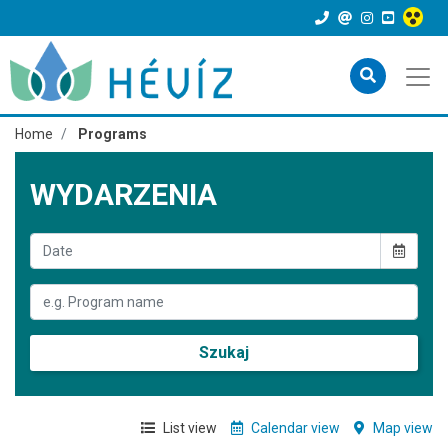
Home
Programs
WYDARZENIA
Szukaj
List view
Calendar view
Map view