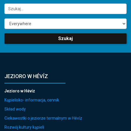
Szukaj
JEZIORO W HÉVÍZ
Jezioro w Hévíz
Kąpielisko- informacja, cennik
Skład wody
Ciekawostki o jeziorze termalnym w Hévíz
Rozwój kultury kąpieli