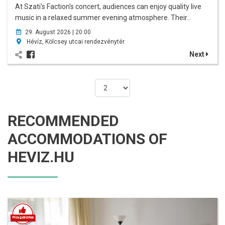
At Szati's Faction's concert, audiences can enjoy quality live
music in a relaxed summer evening atmosphere. Their…
29. August 2026 | 20:00
Hévíz, Kölcsey utcai rendezvénytér
Next
RECOMMENDED
ACCOMMODATIONS OF
HEVIZ.HU