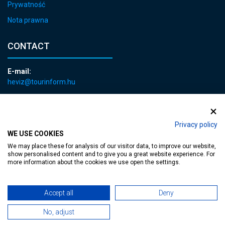
Prywatność
Nota prawna
CONTACT
E-mail:
heviz@tourinform.hu
Phone:
+36 83 540 131
Privacy policy
WE USE COOKIES
We may place these for analysis of our visitor data, to improve our website,
show personalised content and to give you a great website experience. For
more information about the cookies we use open the settings.
Accessible web page
| Copyright © 2024 Municipality of Hévíz, Designed by
Accept all
Deny
MediaGum
|
Cookie renewals
|
Sitemap
No, adjust