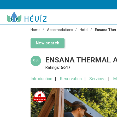
Home
Accomodations
Hotel
Ensana Ther
New search
ENSANA THERMAL A
9.5
Ratings:
5647
Introduction
Reservation
Services
M