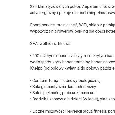
224 klimatyzowanych pokoi, 7 apartamentów. Sus
antyalergiczny i pokoje dla osób niepełnospra
Room service, pralnia, sejf, WiFi, sklep z pa
wypożyczalnia rowerów, parking dla gości hotel
SPA, wellness, fitness
• 200 m2 hydro-basen z krytym i odkrytym base
wodospady, kryty basen termalny, basen na zew
Kneipp (od połowy kwietnia do połowy paździer
• Centrum Terapii i odnowy biologicznej.
• Sala gimnastyczna, taras słoneczny.
• Salon piękności, pedicure, manicure.
• Brodzik i zabawy dla dzieci (w lecie), plac za
• Liczne możliwości rekreacji (aqua fitness, po