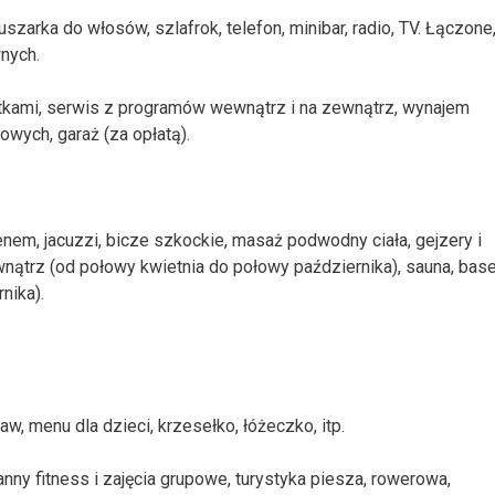
zarka do włosów, szlafrok, telefon, minibar, radio, TV. Łączone
wnych.
miątkami, serwis z programów wewnątrz i na zewnątrz, wynajem
owych, garaż (za opłatą).
nem, jacuzzi, bicze szkockie, masaż podwodny ciała, gejzery i
nątrz (od połowy kwietnia do połowy października), sauna, bas
nika).
baw, menu dla dzieci, krzesełko, łóżeczko, itp.
ranny fitness i zajęcia grupowe, turystyka piesza, rowerowa,