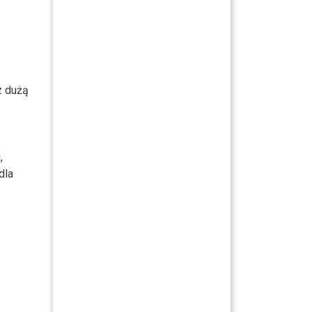
z dużą
,
dla