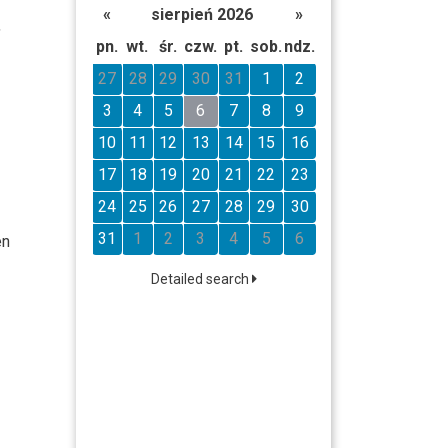
«
sierpień 2026
»
,
pn.
wt.
śr.
czw.
pt.
sob.
ndz.
27
28
29
30
31
1
2
3
4
5
6
7
8
9
10
11
12
13
14
15
16
17
18
19
20
21
22
23
24
25
26
27
28
29
30
31
1
2
3
4
5
6
en
Detailed search