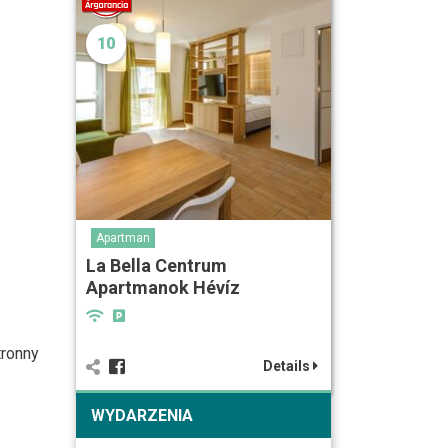
10
Apartman
La Bella Centrum
Apartmanok Hévíz
tronny
Details
WYDARZENIA