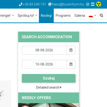
+36 83 540 131
heviz@tourinform.hu
nergie!
Spróbuj to!
Noclegi
Programs
Galeria
SEARCH ACCOMMODATION
Szukaj
Detailed search
WEEKLY OFFERS