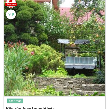
9.9
Apartman
Kővirág Apartman Hévíz