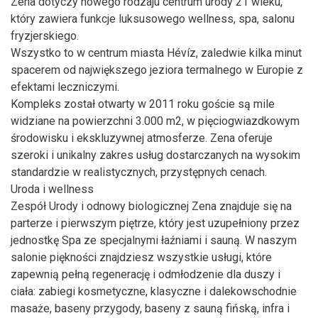
Zena dotyczy nowego rodzaju centrum urody 21 wieku,
który zawiera funkcje luksusowego wellness, spa, salonu
fryzjerskiego.
Wszystko to w centrum miasta Hévíz, zaledwie kilka minut
spacerem od największego jeziora termalnego w Europie z
efektami leczniczymi.
Kompleks został otwarty w 2011 roku goście są mile
widziane na powierzchni 3.000 m2, w pięciogwiazdkowym
środowisku i ekskluzywnej atmosferze. Zena oferuje
szeroki i unikalny zakres usług dostarczanych na wysokim
standardzie w realistycznych, przystępnych cenach.
Uroda i wellness
Zespół Urody i odnowy biologicznej Zena znajduje się na
parterze i pierwszym piętrze, który jest uzupełniony przez
jednostkę Spa ze specjalnymi łaźniami i sauną. W naszym
salonie piękności znajdziesz wszystkie usługi, które
zapewnią pełną regenerację i odmłodzenie dla duszy i
ciała: zabiegi kosmetyczne, klasyczne i dalekowschodnie
masaże, baseny przygody, baseny z sauną fińską, infra i