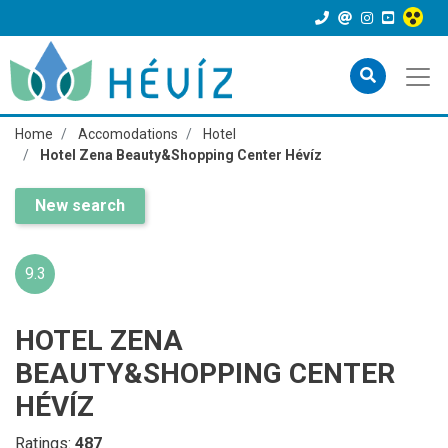
Home
Accomodations
Hotel
Hotel Zena Beauty&Shopping Center Hévíz
New search
9.3
HOTEL ZENA
BEAUTY&SHOPPING CENTER
HÉVÍZ
Ratings:
487