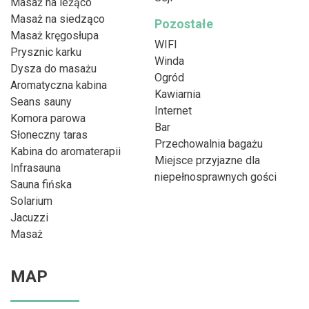
Masaż na leżąco
Masaż na siedząco
Pozostałe
Masaż kręgosłupa
WIFI
Prysznic karku
Winda
Dysza do masażu
Ogród
Aromatyczna kabina
Kawiarnia
Seans sauny
Internet
Komora parowa
Bar
Słoneczny taras
Przechowalnia bagażu
Kabina do aromaterapii
Miejsce przyjazne dla
Infrasauna
niepełnosprawnych gości
Sauna fińska
Solarium
Jacuzzi
Masaż
MAP