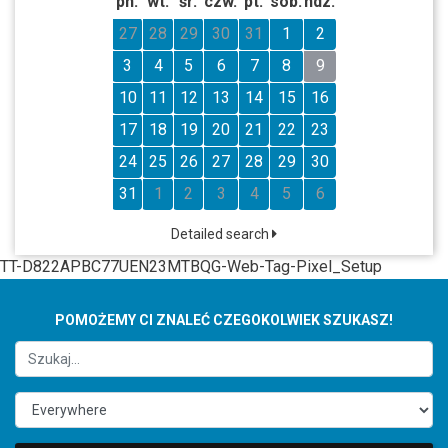
pn.
wt.
śr.
czw.
pt.
sob.
ndz.
27
28
29
30
31
1
2
3
4
5
6
7
8
9
10
11
12
13
14
15
16
17
18
19
20
21
22
23
24
25
26
27
28
29
30
31
1
2
3
4
5
6
Detailed search
TT-D822APBC77UEN23MTBQG-Web-Tag-Pixel_Setup
POMOŻEMY CI ZNALEĆ CZEGOKOLWIEK SZUKASZ!