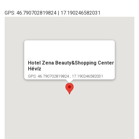
GPS: 46.790702819824 | 17.190246582031
...
Hotel Zena Beauty&Shopping Center
Hévíz
GPS: 46.790702819824 ; 17.190246582031